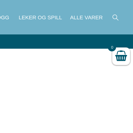
OGG
LEKER OG SPILL
ALLE VARER
0