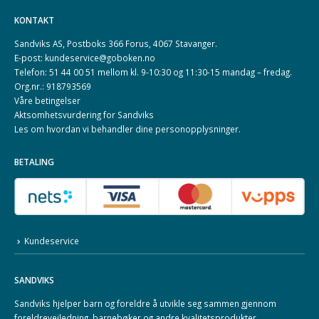
KONTAKT
Sandviks AS, Postboks 366 Forus, 4067 Stavanger.
E-post: kundeservice@goboken.no
Telefon: 51 44 00 51 mellom kl. 9-10:30 og 11:30-15 mandag – fredag.
Org.nr.: 918793569
Våre betingelser
Aktsomhetsvurdering for Sandviks
Les om hvordan vi behandler dine
personopplysninger
.
BETALING
Kundeservice
SANDVIKS
Sandviks
hjelper barn og foreldre å utvikle seg sammen gjennom
foreldreveiledning, barnebøker og andre kvalitetsprodukter.