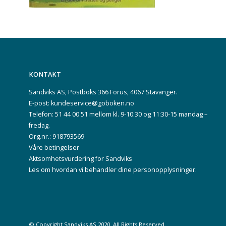
KONTAKT
Sandviks AS, Postboks 366 Forus, 4067 Stavanger.
E-post: kundeservice@goboken.no
Telefon: 51 44 00 51 mellom kl. 9-10:30 og 11:30-15 mandag –
fredag.
Org.nr.: 918793569
Våre betingelser
Aktsomhetsvurdering for Sandviks
Les om hvordan vi behandler dine
personopplysninger
.
© Copyright
Sandviks
AS 2020. All Rights Reserved.