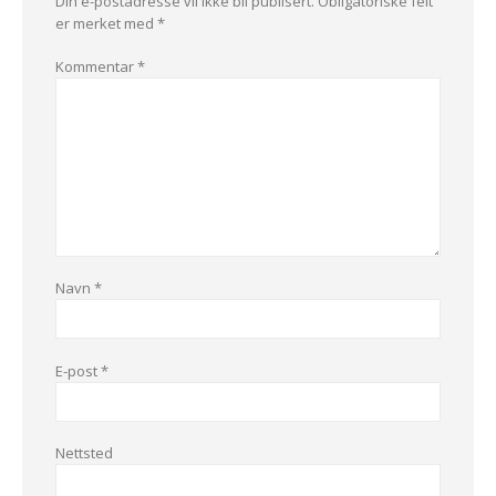
Din e-postadresse vil ikke bli publisert.
Obligatoriske felt
er merket med
*
Kommentar
*
Navn
*
E-post
*
Nettsted