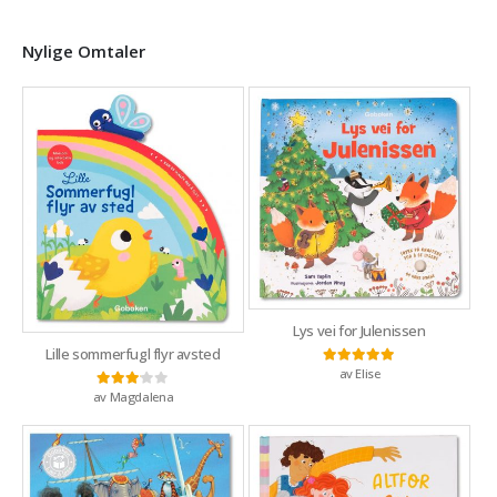
Nylige Omtaler
Lys vei for Julenissen
Lille sommerfugl flyr avsted
av Elise
Vurdert
5
av 5
av Magdalena
Vurdert
3
av 5