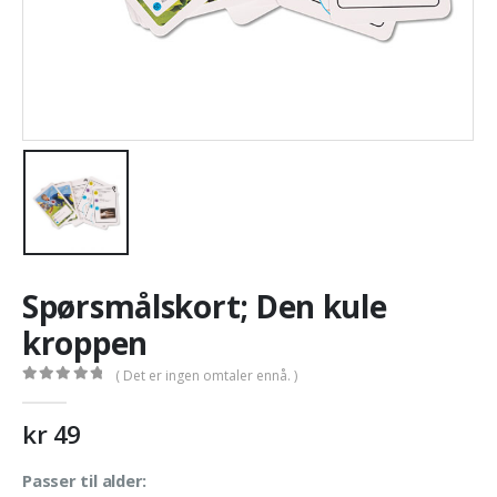
Spørsmålskort; Den kule
kroppen
( Det er ingen omtaler ennå. )
0
out of 5
kr
49
Passer til alder: