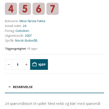
Bokserie
:
Mine første Fakta
Antall sider
:
24
Forlag
:
Goboken
Utgivelsesår
:
2007
Språk
:
Norsk (bokmål)
Tilgjengelighet:
På lager
KJØP
BESKRIVELSE
24
spørsmålskort
til spillet ‘Med nebb og klør’ med spørsmål