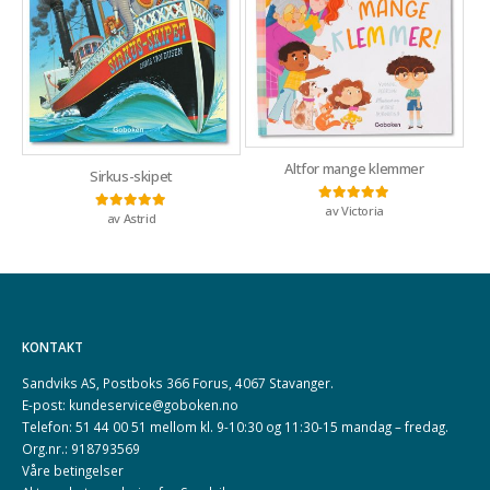
Altfor mange klemmer
Sirkus-skipet
av Victoria
Vurdert
5
av 5
av Astrid
Vurdert
5
av 5
KONTAKT
Sandviks AS, Postboks 366 Forus, 4067 Stavanger.
E-post: kundeservice@goboken.no
Telefon: 51 44 00 51 mellom kl. 9-10:30 og 11:30-15 mandag – fredag.
Org.nr.: 918793569
Våre betingelser