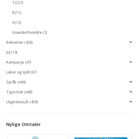
7
(221)
8
(11)
9
(12)
Gravide/Foreldre
(2)
Bokserier
(428)
Jul
(19)
Kampanje
(47)
Leker og spill
(67)
Språk
(440)
Type bok
(448)
Utgivelsesår
(409)
Nylige Omtaler