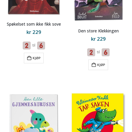
Spøkelset som ikke fikk sove
Den store Klekkingen
kr
229
kr
229
til
til
KJØP
KJØP