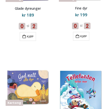
Fine dyr
Glade dyreunger
kr
199
kr
189
til
til
KJØP
KJØP
Kartong