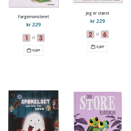
Jeg er størst
Fargemonsteret
kr
229
kr
229
til
til
KJØP
KJØP