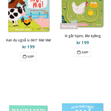
Kartong
Vi går hjem, lille kylling
Kan du også si det? Mø! Mø!
kr
199
kr
199
KJØP
KJØP