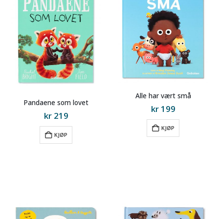
Alle har vært små
Pandaene som lovet
kr
199
kr
219
KJØP
KJØP