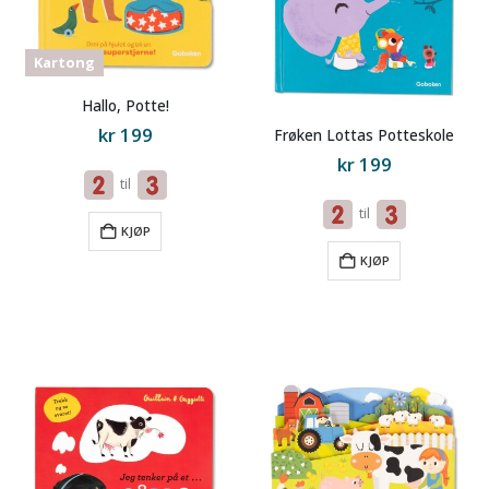
Kartong
Hallo, Potte!
kr
199
Frøken Lottas Potteskole
kr
199
til
til
KJØP
KJØP