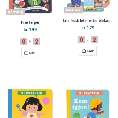
Kartong
Kartong
Lille frosk leter etter elefanten
Fine farger
kr
179
kr
199
til
til
KJØP
KJØP