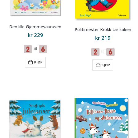
Den lille Gjemmesaurusen
Politimester Krokk tar saken
kr
229
kr
219
til
til
KJØP
KJØP