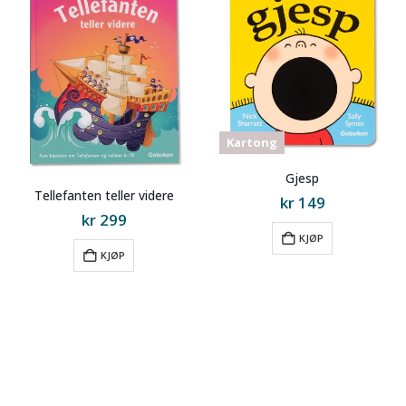
Kartong
Gjesp
Tellefanten teller videre
kr
149
kr
299
KJØP
KJØP