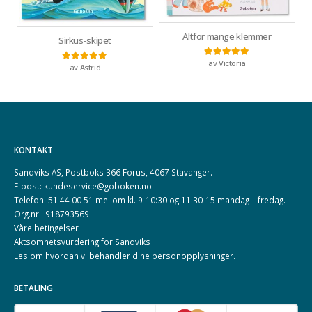
Altfor mange klemmer
Sirkus-skipet
av Victoria
Vurdert
5
av 5
av Astrid
Vurdert
5
av 5
KONTAKT
Sandviks AS, Postboks 366 Forus, 4067 Stavanger.
E-post: kundeservice@goboken.no
Telefon: 51 44 00 51 mellom kl. 9-10:30 og 11:30-15 mandag – fredag.
Org.nr.: 918793569
Våre betingelser
Aktsomhetsvurdering for Sandviks
Les om hvordan vi behandler dine
personopplysninger
.
BETALING