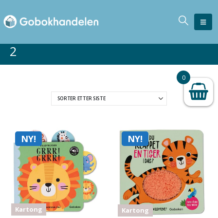
2
0
NY!
NY!
Kartong
Kartong