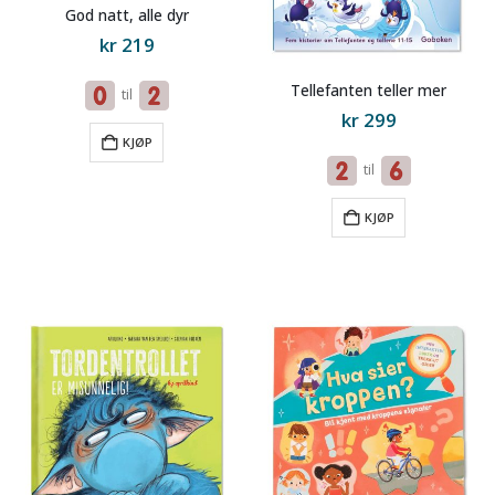
God natt, alle dyr
kr
219
Tellefanten teller mer
til
kr
299
KJØP
til
KJØP