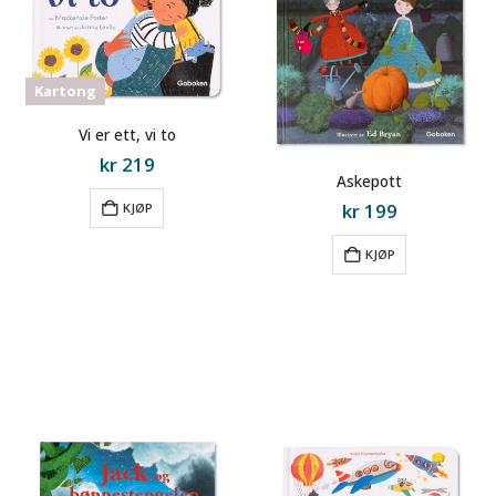
Kartong
Vi er ett, vi to
kr
219
Askepott
kr
199
KJØP
KJØP