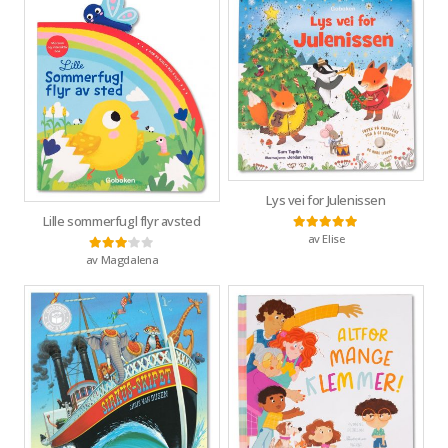
Lys vei for Julenissen
Lille sommerfugl flyr avsted
av Elise
Vurdert
5
av 5
av Magdalena
Vurdert
3
av 5