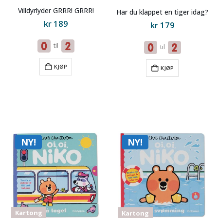
Villdyrlyder GRRR! GRRR!
Har du klappet en tiger idag?
kr
189
kr
179
til
til
KJØP
KJØP
NY!
NY!
Kartong
Kartong