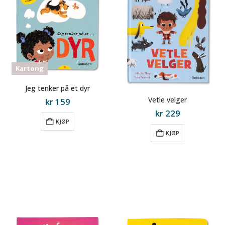
Kartong
Jeg tenker på et dyr
Vetle velger
kr
159
kr
229
KJØP
KJØP