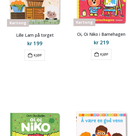
Kartong
Kartong
Oi, Oi Niko i Barnehagen
Lille Lam på torget
kr
219
kr
199
til
til
KJØP
KJØP