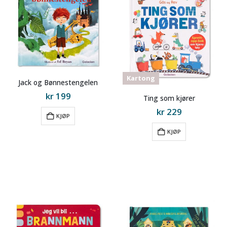
Kartong
Jack og Bønnestengelen
kr
199
Ting som kjører
kr
229
KJØP
KJØP