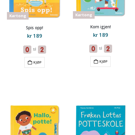
Kartong
Kartong
Kom igjen!
Spis opp!
kr
189
kr
189
til
til
KJØP
KJØP