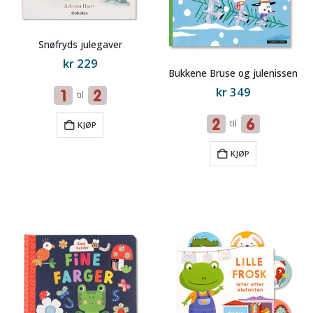
Snøfryds julegaver
kr
229
Bukkene Bruse og julenissen
kr
349
til
til
KJØP
KJØP