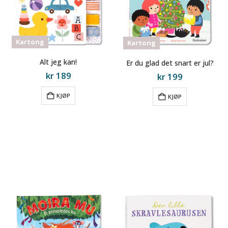
Kartong
Kartong
Alt jeg kan!
Er du glad det snart er jul?
kr
189
kr
199
til
til
KJØP
KJØP