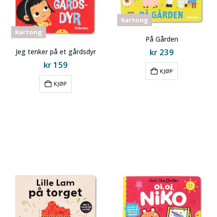
Kartong
Kartong
På Gården
kr
239
Jeg tenker på et gårdsdyr
kr
159
til
til
KJØP
KJØP