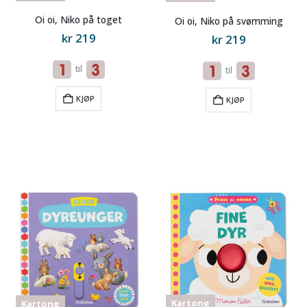
Oi oi, Niko på toget
Oi oi, Niko på svømming
kr
219
kr
219
til
til
KJØP
KJØP
Kartong
Kartong