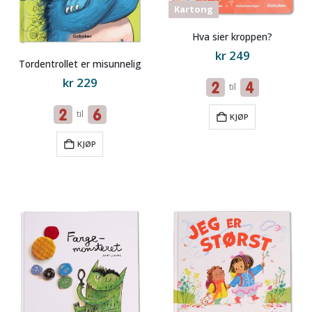
Kartong
Hva sier kroppen?
kr
249
Tordentrollet er misunnelig
kr
229
til
til
KJØP
KJØP