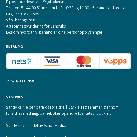
E-post: kundeservice@goboken.no
Telefon: 51 44 00 51 mellom kl. 9-10:30 og 11:30-15 mandag – fredag.
Org.nr.: 918793569
Våre betingelser
Aktsomhetsvurdering for Sandviks
Les om hvordan vi behandler dine
personopplysninger
.
BETALING
Kundeservice
SANDVIKS
Sandviks
hjelper barn og foreldre å utvikle seg sammen gjennom
foreldreveiledning, barnebøker og andre kvalitetsprodukter.
Sandviks er en del av
AcadeMedia
.