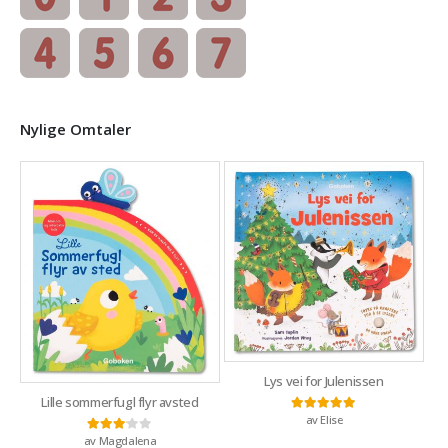
Nylige Omtaler
Lys vei for Julenissen
Lille sommerfugl flyr avsted
av Elise
Vurdert
5
av 5
av Magdalena
Vurdert
3
av 5