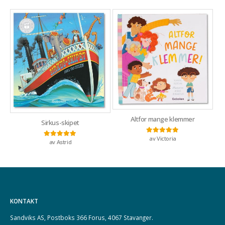
Altfor mange klemmer
Sirkus-skipet
av Victoria
Vurdert
5
av 5
av Astrid
Vurdert
5
av 5
KONTAKT
Sandviks AS, Postboks 366 Forus, 4067 Stavanger.