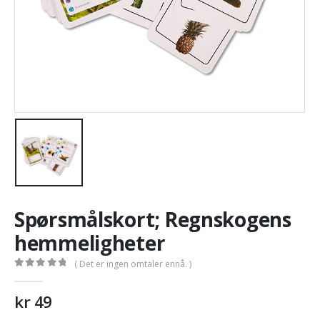
Spørsmålskort; Regnskogens
hemmeligheter
( Det er ingen omtaler ennå. )
0
out of 5
kr
49