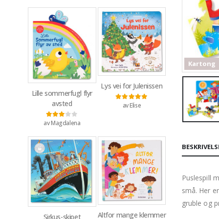
Kartong
Lys vei for Julenissen
Lille sommerfugl flyr
avsted
av Elise
Vurdert
5
av 5
av Magdalena
Vurdert
3
av 5
BESKRIVELS
Puslespill 
små. Her er
gruble og p
Altfor mange klemmer
Sirkus-skipet