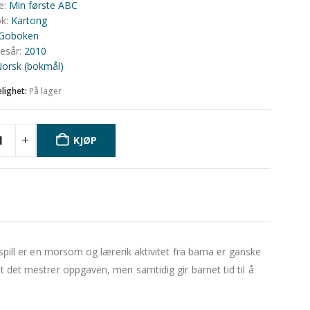
e
:
Min første ABC
ok
:
Kartong
Goboken
sesår
:
2010
orsk (bokmål)
elighet:
På lager
KJØP
espill er en morsom og lærerik aktivitet fra barna er ganske
t det mestrer oppgaven, men samtidig gir barnet tid til å