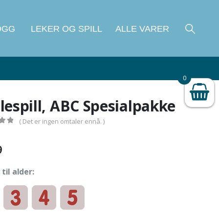
OGG
LEKER OG SPILL
ALLE VARER
0
lespill, ABC Spesialpakke
( Det er ingen omtaler ennå. )
 5
9
til alder: