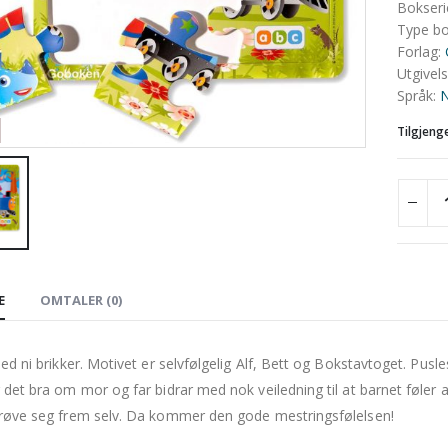
Bokseri
Type b
Forlag
:
Utgivel
Språk
:
N
Tilgjeng
E
OMTALER (0)
med ni brikker. Motivet er selvfølgelig Alf, Bett og Bokstavtoget. Pusl
 det bra om mor og far bidrar med nok veiledning til at barnet føler a
røve seg frem selv. Da kommer den gode mestringsfølelsen!