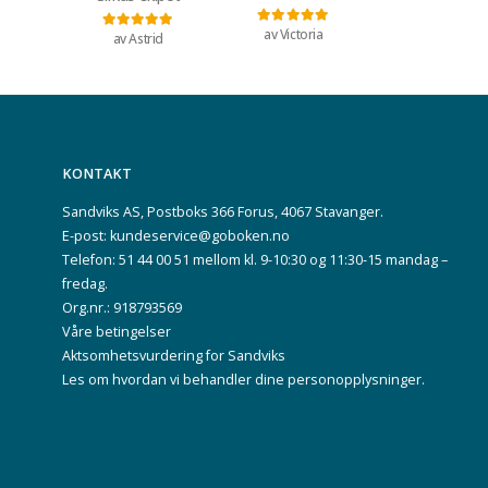
av Victoria
Vurdert
5
av 5
av Astrid
Vurdert
5
av 5
KONTAKT
Sandviks AS, Postboks 366 Forus, 4067 Stavanger.
E-post: kundeservice@goboken.no
Telefon: 51 44 00 51 mellom kl. 9-10:30 og 11:30-15 mandag –
fredag.
Org.nr.: 918793569
Våre betingelser
Aktsomhetsvurdering for Sandviks
Les om hvordan vi behandler dine
personopplysninger
.