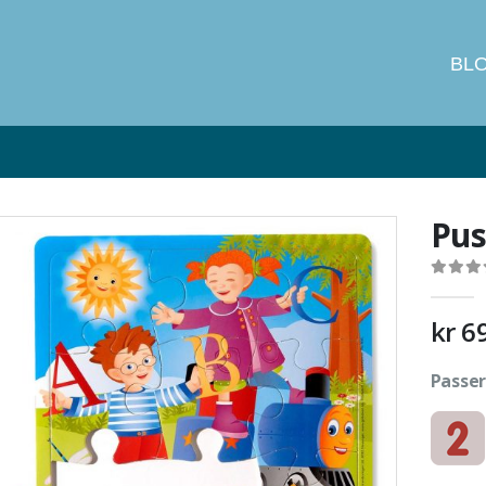
BL
Pus
0
out of
kr
6
Passer 