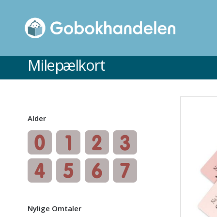
Milepælkort
Alder
Nylige Omtaler