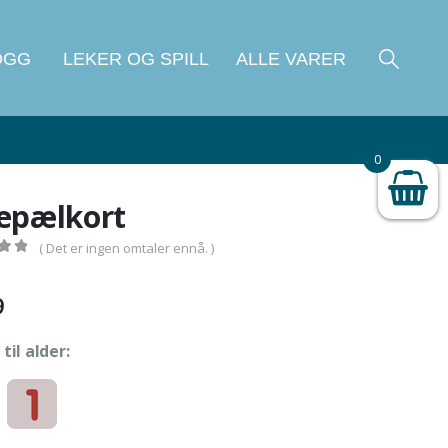
OGG
LEKER OG SPILL
ALLE VARER
0
epælkort
( Det er ingen omtaler ennå. )
 5
9
til alder: