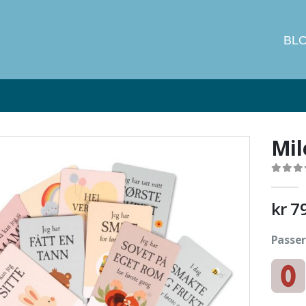
BL
Mil
0
out of
kr
7
Passer 