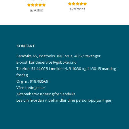
av Victoria
Vurdert
5
av 5
av Astrid
Vurdert
5
av 5
KONTAKT
Sandviks AS, Postboks 366 Forus, 4067 Stavanger.
E-post: kundeservice@goboken.no
Telefon: 51 44 00 51 mellom kl. 9-10:30 og 11:30-15 mandag –
fredag.
Org.nr.: 918793569
Våre betingelser
Aktsomhetsvurdering for Sandviks
Les om hvordan vi behandler dine
personopplysninger
.