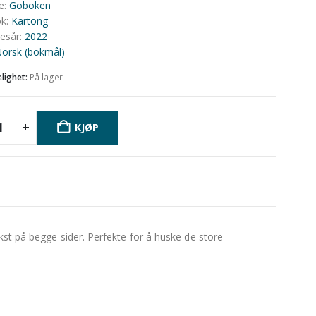
e
:
Goboken
ok
:
Kartong
sesår
:
2022
orsk (bokmål)
elighet:
På lager
KJØP
kst på begge sider. Perfekte for å huske de store