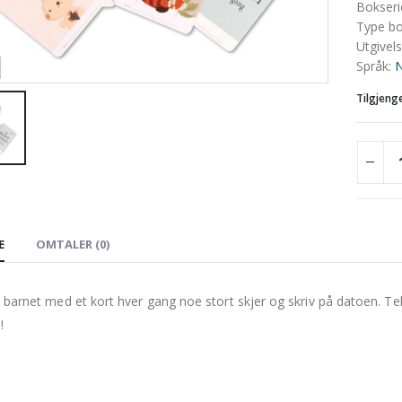
Bokseri
Type b
Utgivel
Språk
:
N
Tilgjeng
E
OMTALER (0)
v barnet med et kort hver gang noe stort skjer og skriv på datoen. Te
!