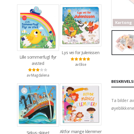
Kartong
Lys vei for Julenissen
Lille sommerfugl flyr
avsted
av Elise
Vurdert
5
av 5
av Magdalena
Vurdert
3
av 5
BESKRIVELS
Ta bilder a
øyeblikkene
Altfor mange klemmer
Sirkus-skipet