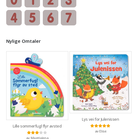
Nylige Omtaler
Lys vei for Julenissen
Lille sommerfugl flyr avsted
av Elise
Vurdert
5
av 5
av Magdalena
Vurdert
3
av 5