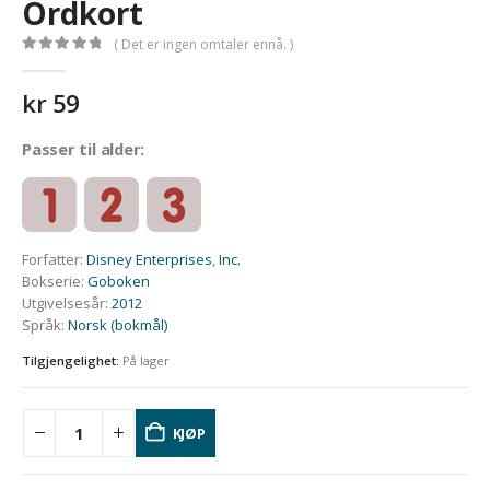
Ordkort
( Det er ingen omtaler ennå. )
0
out of 5
kr
59
Passer til alder:
Forfatter
:
Disney Enterprises
,
Inc.
Bokserie
:
Goboken
Utgivelsesår
:
2012
Språk
:
Norsk (bokmål)
Tilgjengelighet:
På lager
KJØP