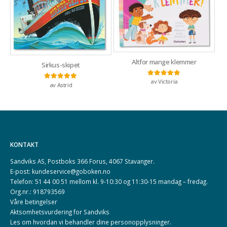
Altfor mange klemmer
Sirkus-skipet
av Victoria
Vurdert
5
av 5
av Astrid
Vurdert
5
av 5
KONTAKT
Sandviks AS, Postboks 366 Forus, 4067 Stavanger.
E-post: kundeservice@goboken.no
Telefon: 51 44 00 51 mellom kl. 9-10:30 og 11:30-15 mandag – fredag.
Org.nr.: 918793569
Våre betingelser
Aktsomhetsvurdering for Sandviks
Les om hvordan vi behandler dine
personopplysninger
.