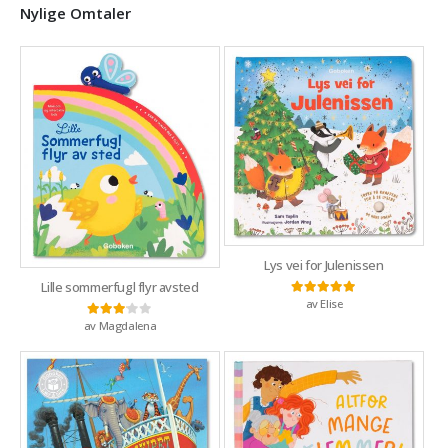
Nylige Omtaler
Lys vei for Julenissen
Lille sommerfugl flyr avsted
av Elise
Vurdert
5
av 5
av Magdalena
Vurdert
3
av 5