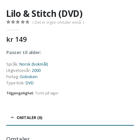
Lilo & Stitch (DVD)
( Det er ingen omtaler ennå. )
0
out of 5
kr
149
Passer til alder:
Språk
:
Norsk (bokmål)
Utgivelsesår
:
2000
Forlag
:
Goboken
Type bok
:
DVD
Tilgjengelighet:
Tomt på lager
OMTALER (0)
Omtaler