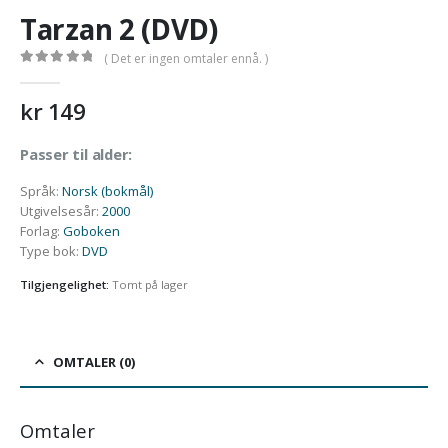
Tarzan 2 (DVD)
( Det er ingen omtaler ennå. )
0
out of 5
kr
149
Passer til alder:
Språk
:
Norsk (bokmål)
Utgivelsesår
:
2000
Forlag
:
Goboken
Type bok
:
DVD
Tilgjengelighet:
Tomt på lager
OMTALER (0)
Omtaler