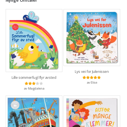
Lys vei for Julenissen
Lille sommerfugl flyr avsted
av Elise
Vurdert
5
av 5
av Magdalena
Vurdert
3
av 5