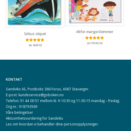
Altfor mange klemmer
Sirkus-skipet
av Victoria
Vurdert
5
av 5
av Astrid
Vurdert
5
av 5
KONTAKT
Sandviks AS, Postboks 366 Forus, 4067 Stavanger.
E-post: kundeservice@goboken.no
Telefon: 51 44 00 51 mellom kl. 9-10:30 og 11:30-15 mandag – fredag.
Org.nr.: 918793569
Våre betingelser
Aktsomhetsvurdering for Sandviks
Les om hvordan vi behandler dine
personopplysninger
.