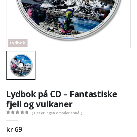
Lydbok
Lydbok på CD – Fantastiske
fjell og vulkaner
( Det er ingen omtaler ennå. )
0
out of 5
kr
69