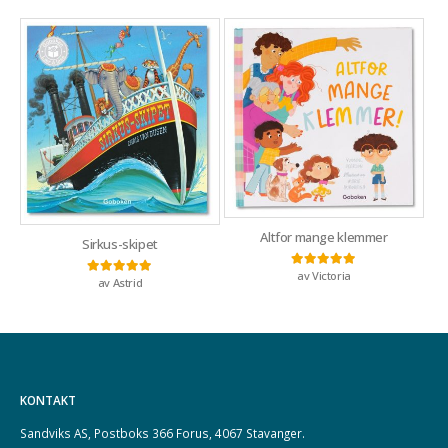
Altfor mange klemmer
Sirkus-skipet
av Victoria
Vurdert
5
av 5
av Astrid
Vurdert
5
av 5
KONTAKT
Sandviks AS, Postboks 366 Forus, 4067 Stavanger.