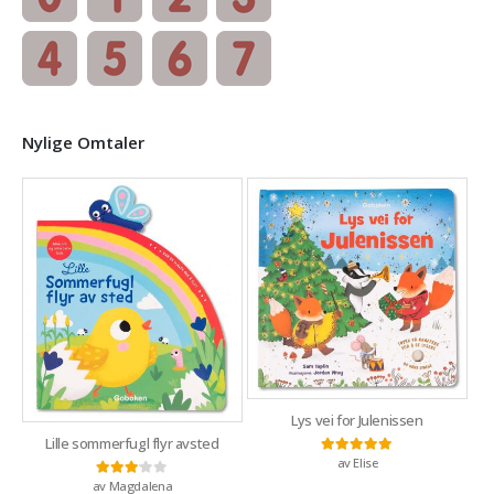
Nylige Omtaler
Lys vei for Julenissen
Lille sommerfugl flyr avsted
av Elise
Vurdert
5
av 5
av Magdalena
Vurdert
3
av 5