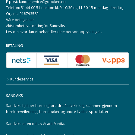
E-post: kundeservice@goboken.no
Telefon: 51 44 00 51 mellom kl. 9-10:30 og 11:30-15 mandag – fredag.
Org.nr.: 918793569
Våre betingelser
Aktsomhetsvurdering for Sandviks
Les om hvordan vi behandler dine
personopplysninger
.
BETALING
Kundeservice
SANDVIKS
Sandviks
hjelper barn og foreldre å utvikle seg sammen gjennom
foreldreveiledning, barnebøker og andre kvalitetsprodukter.
Sandviks er en del av
AcadeMedia
.