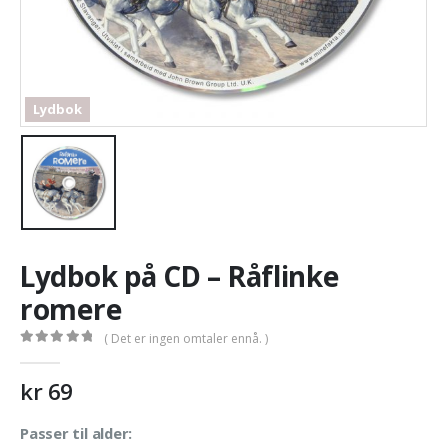
Lydbok
Lydbok på CD – Råflinke
romere
( Det er ingen omtaler ennå. )
0
out of 5
kr
69
Passer til alder: