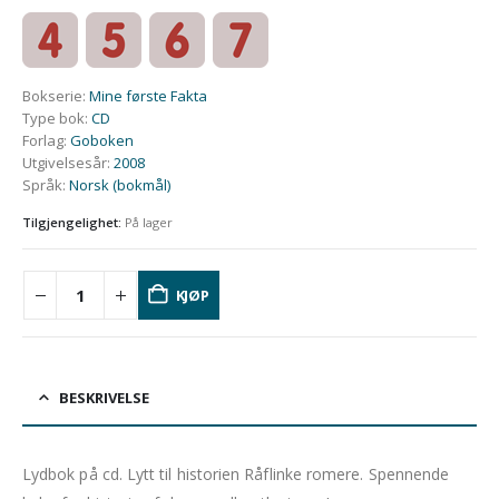
Bokserie
:
Mine første Fakta
Type bok
:
CD
Forlag
:
Goboken
Utgivelsesår
:
2008
Språk
:
Norsk (bokmål)
Tilgjengelighet:
På lager
KJØP
BESKRIVELSE
Lydbok på cd. Lytt til historien Råflinke romere. Spennende