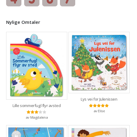
Nylige Omtaler
Lys vei for Julenissen
Lille sommerfugl flyr avsted
av Elise
Vurdert
5
av 5
av Magdalena
Vurdert
3
av 5