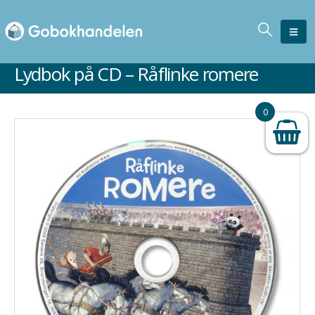
Lydbok på CD – Råflinke romere
0