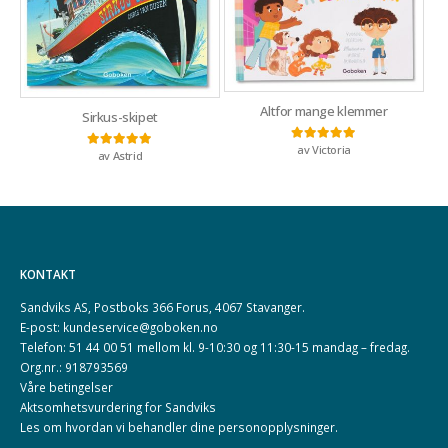
Altfor mange klemmer
Sirkus-skipet
av Victoria
Vurdert
5
av 5
av Astrid
Vurdert
5
av 5
KONTAKT
Sandviks AS, Postboks 366 Forus, 4067 Stavanger.
E-post: kundeservice@goboken.no
Telefon: 51 44 00 51 mellom kl. 9-10:30 og 11:30-15 mandag – fredag.
Org.nr.: 918793569
Våre betingelser
Aktsomhetsvurdering for Sandviks
Les om hvordan vi behandler dine
personopplysninger
.