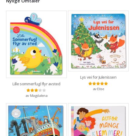
Nylige Omtaler
Lys vei for Julenissen
Lille sommerfugl flyr avsted
av Elise
Vurdert
5
av 5
av Magdalena
Vurdert
3
av 5