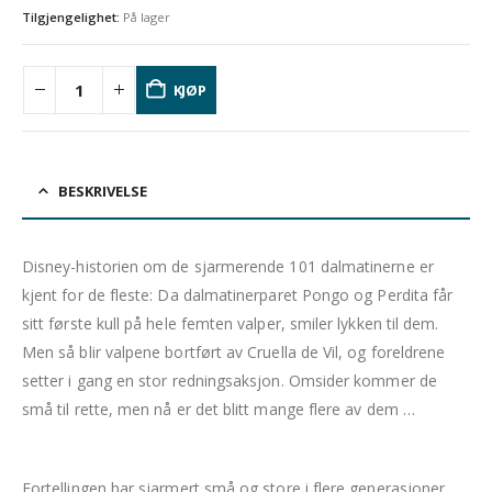
Tilgjengelighet:
På lager
KJØP
BESKRIVELSE
Disney-historien om de sjarmerende 101 dalmatinerne er
kjent for de fleste: Da dalmatinerparet Pongo og Perdita får
sitt første kull på hele femten valper, smiler lykken til dem.
Men så blir valpene bortført av Cruella de Vil, og foreldrene
setter i gang en stor redningsaksjon. Omsider kommer de
små til rette, men nå er det blitt mange flere av dem …
Fortellingen har sjarmert små og store i flere generasjoner.