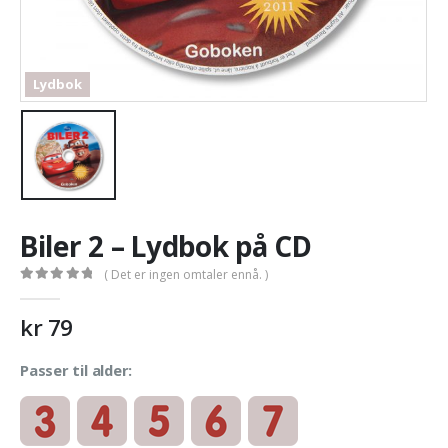
Lydbok
Biler 2 – Lydbok på CD
( Det er ingen omtaler ennå. )
0
out of 5
kr
79
Passer til alder: