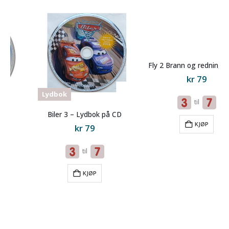
Lydbok
Lydbok
Biler 3 – Lydbok på CD
Fly 2 Brann og redning – Lydbok på CD
kr
79
kr
79
til
til
KJØP
KJØP