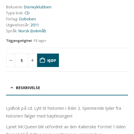
Bokserie
:
Disneyklubben
Type bok
:
CD
Forlag
:
Goboken
Utgivelsesår
:
2011
Språk
:
Norsk (bokmål)
Tilgjengelighet:
På lager
KJØP
BESKRIVELSE
Lydbok på cd. Lytt til historien i Biler 2. Spennende lyder fra
historien følger med høytlesingen!
Lynet McQueen blir utfordret av den italienske Formel 1-bilen