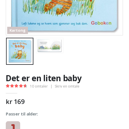
Kartong
Det er en liten baby
10
omtaler
|
Skriv en omtale
4.78
out of 5
kr
169
Passer til alder: