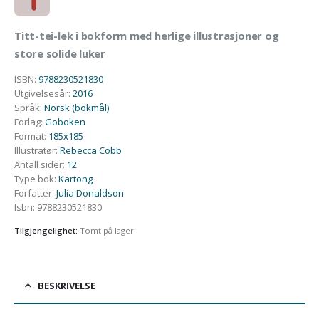
Titt-tei-lek i bokform med herlige illustrasjoner og
store solide luker
ISBN
:
9788230521830
Utgivelsesår
:
2016
Språk
:
Norsk (bokmål)
Forlag
:
Goboken
Format
:
185x185
Illustratør
:
Rebecca Cobb
Antall sider
:
12
Type bok
:
Kartong
Forfatter
:
Julia Donaldson
Isbn
:
9788230521830
Tilgjengelighet:
Tomt på lager
BESKRIVELSE