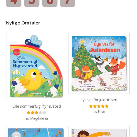
Nylige Omtaler
Lys vei for Julenissen
Lille sommerfugl flyr avsted
av Elise
Vurdert
5
av 5
av Magdalena
Vurdert
3
av 5