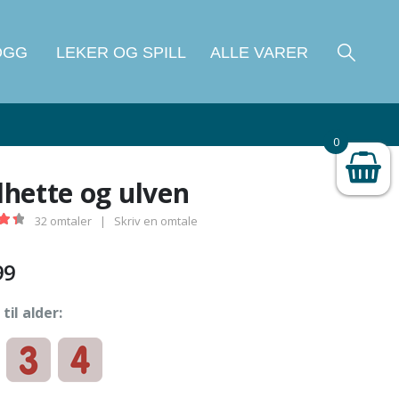
OGG
LEKER OG SPILL
ALLE VARER
0
hette og ulven
32
omtaler
|
Skriv en omtale
 of 5
99
til alder: