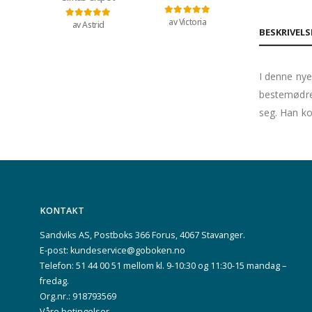
av Victoria
Vurdert
5
av 5
av Astrid
Vurdert
5
av 5
BESKRIVELS
I denne nye
bestemødre 
seg. Han k
KONTAKT
Sandviks AS, Postboks 366 Forus, 4067 Stavanger.
E-post: kundeservice@goboken.no
Telefon: 51 44 00 51 mellom kl. 9-10:30 og 11:30-15 mandag –
fredag.
Org.nr.: 918793569
Våre betingelser