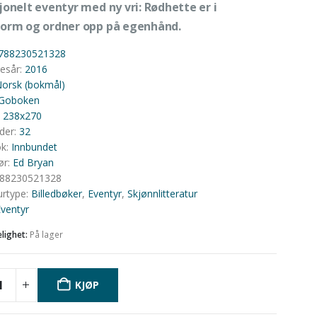
jonelt eventyr med ny vri: Rødhette er i
orm og ordner opp på egenhånd.
788230521328
sesår
:
2016
orsk (bokmål)
Goboken
:
238x270
ider
:
32
ok
:
Innbundet
ør
:
Ed Bryan
88230521328
urtype
:
Billedbøker
,
Eventyr
,
Skjønnlitteratur
ventyr
elighet:
På lager
KJØP