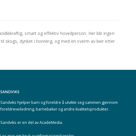
ndlekraftig, smart og effektiv hovedperson. Her blir ingen
 til skogs, dynket i honning, og med en sverm av bier etter
SANDVIKS
Sandviks
hjelper barn og foreldre å utvikle seg sammen gjennom
foreldreveiledning, barnebøker og andre kvalitetsprodukter.
Sandviks er en del av
AcadeMedia
.
Les mer om
bruk av informasjonskapsler
.