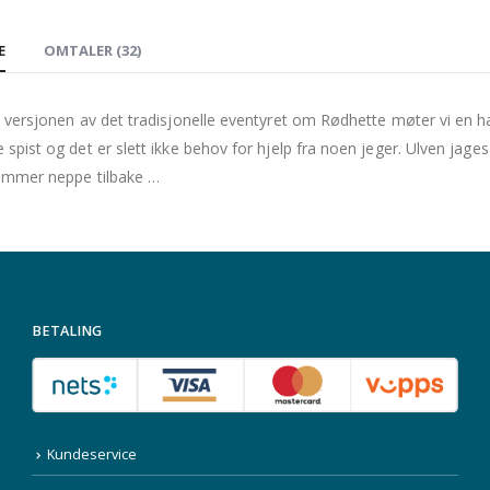
E
OMTALER (32)
 versjonen av det tradisjonelle eventyret om Rødhette møter vi en ha
spist og det er slett ikke behov for hjelp fra noen jeger. Ulven jages
ommer neppe tilbake …
BETALING
Kundeservice