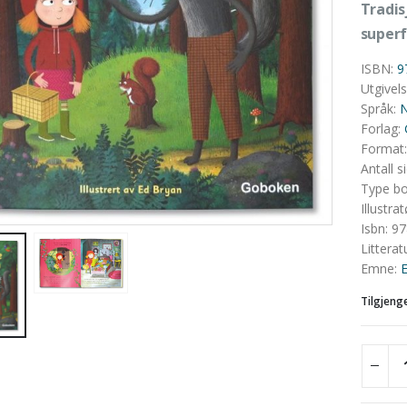
Tradis
superf
ISBN
:
9
Utgivel
Språk
:
N
Forlag
:
Format
Antall s
Type b
Illustrat
Isbn
:
97
Litterat
Emne
:
E
Tilgjeng