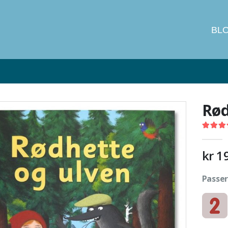
BL
Rød
4.52
out
kr
1
Passer 