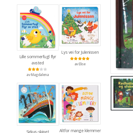
Lys vei for Julenissen
Lille sommerfugl flyr
avsted
av Elise
Vurdert
5
av 5
av Magdalena
Vurdert
3
av 5
Altfor mange klemmer
Sirkus-skipet