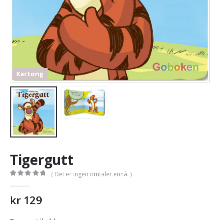
Kartong
Tigergutt
( Det er ingen omtaler ennå. )
0
out of 5
kr
129