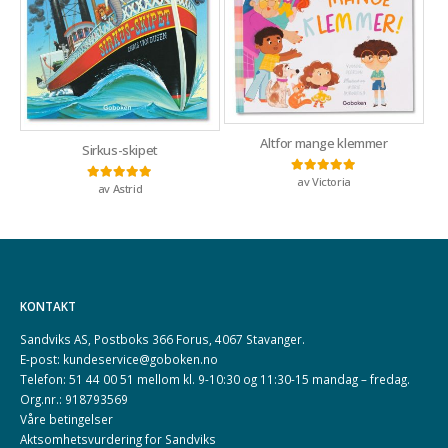
Altfor mange klemmer
Sirkus-skipet
av Victoria
Vurdert
5
av 5
av Astrid
Vurdert
5
av 5
KONTAKT
Sandviks AS, Postboks 366 Forus, 4067 Stavanger.
E-post: kundeservice@goboken.no
Telefon: 51 44 00 51 mellom kl. 9-10:30 og 11:30-15 mandag – fredag.
Org.nr.: 918793569
Våre betingelser
Aktsomhetsvurdering for Sandviks