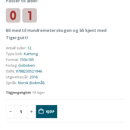
Passer til alder:
Bli med til Hundremeterskogen og bli kjent med
Tigergutt!
Antall sider
:
12
Type bok
:
Kartong
Format
:
150x165
Forlag
:
Goboken
ISBN
:
9788230521946
Utgivelsesår
:
2016
Språk
:
Norsk (bokmål)
Tilgjengelighet:
På lager
KJØP