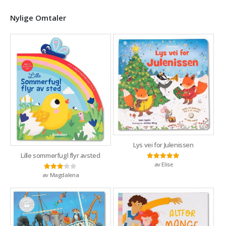
Nylige Omtaler
Lys vei for Julenissen
Lille sommerfugl flyr avsted
av Elise
Vurdert
5
av 5
av Magdalena
Vurdert
3
av 5