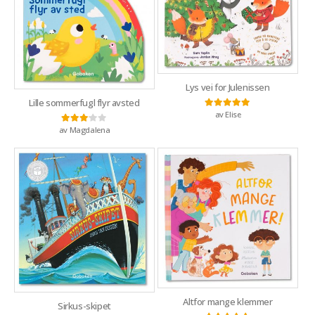
Lys vei for Julenissen
Lille sommerfugl flyr avsted
av Elise
Vurdert
5
av 5
av Magdalena
Vurdert
3
av 5
Altfor mange klemmer
Sirkus-skipet