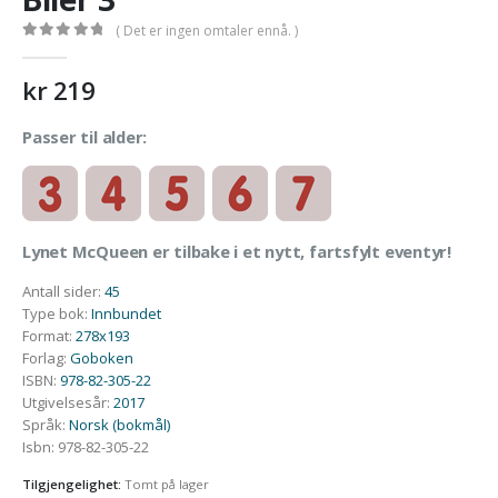
( Det er ingen omtaler ennå. )
0
out of 5
kr
219
Passer til alder:
Lynet McQueen er tilbake i et nytt, fartsfylt eventyr!
Antall sider
:
45
Type bok
:
Innbundet
Format
:
278x193
Forlag
:
Goboken
ISBN
:
978-82-305-22
Utgivelsesår
:
2017
Språk
:
Norsk (bokmål)
Isbn
:
978-82-305-22
Tilgjengelighet:
Tomt på lager