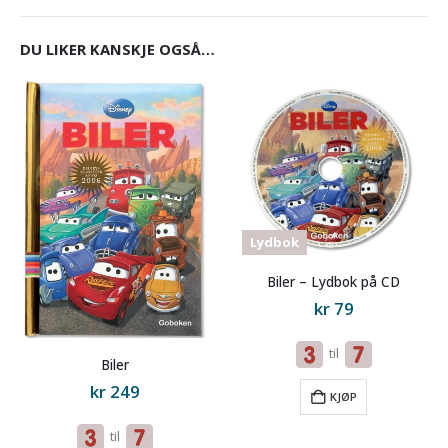
DU LIKER KANSKJE OGSÅ…
Lydbok
Biler – Lydbok på CD
kr
79
til
Biler
kr
249
KJØP
til