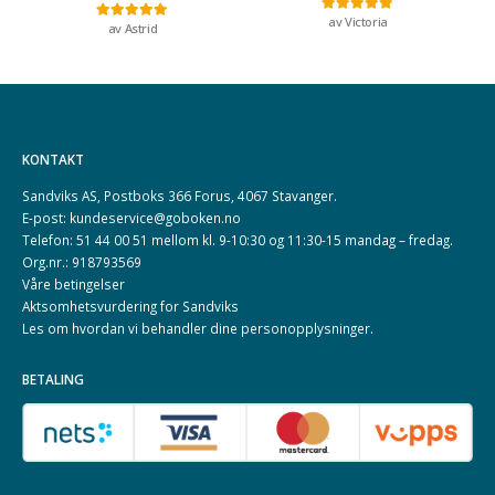
av Victoria
Vurdert
5
av 5
av Astrid
Vurdert
5
av 5
KONTAKT
Sandviks AS, Postboks 366 Forus, 4067 Stavanger.
E-post: kundeservice@goboken.no
Telefon: 51 44 00 51 mellom kl. 9-10:30 og 11:30-15 mandag – fredag.
Org.nr.: 918793569
Våre betingelser
Aktsomhetsvurdering for Sandviks
Les om hvordan vi behandler dine
personopplysninger
.
BETALING