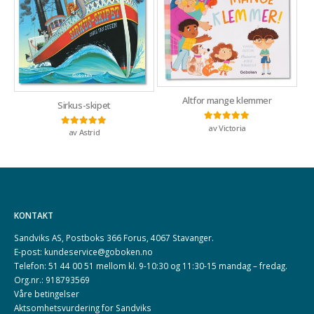
Altfor mange klemmer
Sirkus-skipet
av Victoria
Vurdert
5
av 5
av Astrid
Vurdert
5
av 5
KONTAKT
Sandviks AS, Postboks 366 Forus, 4067 Stavanger.
E-post: kundeservice@goboken.no
Telefon: 51 44 00 51 mellom kl. 9-10:30 og 11:30-15 mandag – fredag.
Org.nr.: 918793569
Våre betingelser
Aktsomhetsvurdering for Sandviks