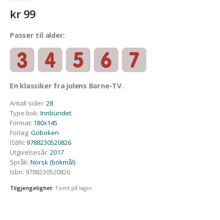
kr
99
Passer til alder:
En klassiker fra julens Barne-TV.
Antall sider
:
28
Type bok
:
Innbundet
Format
:
180x145
Forlag
:
Goboken
ISBN
:
9788230520826
Utgivelsesår
:
2017
Språk
:
Norsk (bokmål)
Isbn
:
9788230520826
Tilgjengelighet:
Tomt på lager