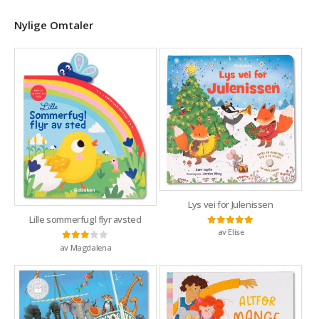
Nylige Omtaler
Lys vei for Julenissen
Lille sommerfugl flyr avsted
av Elise
Vurdert
5
av 5
av Magdalena
Vurdert
3
av 5