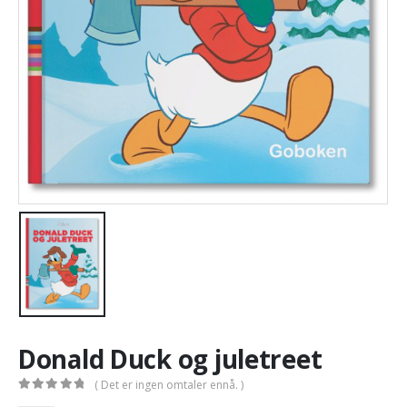
Donald Duck og juletreet
( Det er ingen omtaler ennå. )
0
out of 5