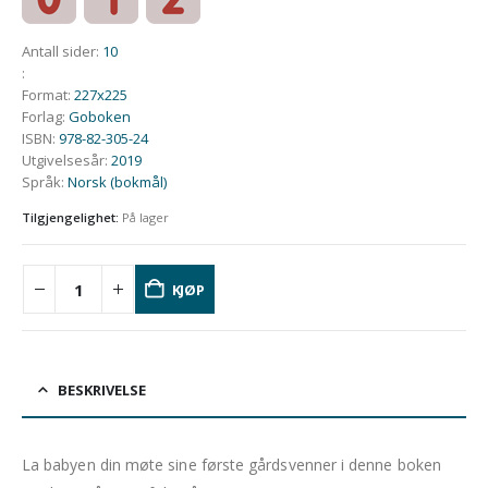
Antall sider
:
10
:
Format
:
227x225
Forlag
:
Goboken
ISBN
:
978-82-305-24
Utgivelsesår
:
2019
Språk
:
Norsk (bokmål)
Tilgjengelighet:
På lager
KJØP
BESKRIVELSE
La babyen din møte sine første gårdsvenner i denne boken