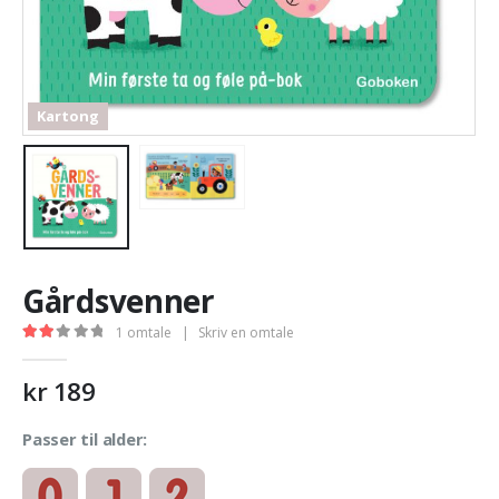
Kartong
Gårdsvenner
1
omtale
|
Skriv en omtale
2.00
out of 5
kr
189
Passer til alder: