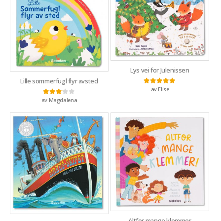
Lys vei for Julenissen
Lille sommerfugl flyr avsted
av Elise
Vurdert
5
av 5
av Magdalena
Vurdert
3
av 5
Altfor mange klemmer