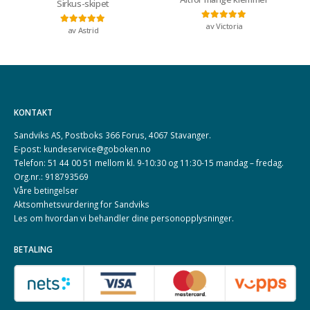
Sirkus-skipet
av Victoria
Vurdert
5
av 5
av Astrid
Vurdert
5
av 5
KONTAKT
Sandviks AS, Postboks 366 Forus, 4067 Stavanger.
E-post: kundeservice@goboken.no
Telefon: 51 44 00 51 mellom kl. 9-10:30 og 11:30-15 mandag – fredag.
Org.nr.: 918793569
Våre betingelser
Aktsomhetsvurdering for Sandviks
Les om hvordan vi behandler dine
personopplysninger
.
BETALING