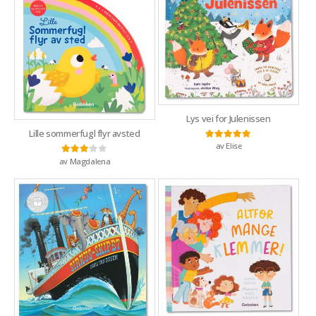
Lys vei for Julenissen
Lille sommerfugl flyr avsted
av Elise
Vurdert
5
av 5
av Magdalena
Vurdert
3
av 5