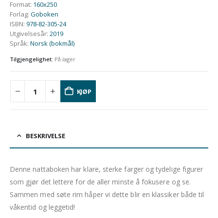
Format
:
160x250
Forlag
:
Goboken
ISBN
:
978-82-305-24
Utgivelsesår
:
2019
Språk
:
Norsk (bokmål)
Tilgjengelighet:
På lager
KJØP
BESKRIVELSE
Denne nattaboken har klare, sterke farger og tydelige figurer
som gjør det lettere for de aller minste å fokusere og se.
Sammen med søte rim håper vi dette blir en klassiker både til
våkentid og leggetid!