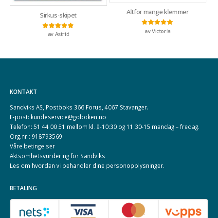
Altfor mange klemmer
Sirkus-skipet
av Victoria
Vurdert
5
av 5
av Astrid
Vurdert
5
av 5
KONTAKT
Sandviks AS, Postboks 366 Forus, 4067 Stavanger.
E-post: kundeservice@goboken.no
Telefon: 51 44 00 51 mellom kl. 9-10:30 og 11:30-15 mandag – fredag.
Org.nr.: 918793569
Våre betingelser
Aktsomhetsvurdering for Sandviks
Les om hvordan vi behandler dine
personopplysninger
.
BETALING