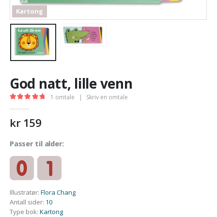
Kartong
God natt, lille venn
1
omtale
|
Skriv en omtale
5.00
out of 5
kr
159
Passer til alder:
Illustratør
:
Flora Chang
Antall sider
:
10
Type bok
:
Kartong