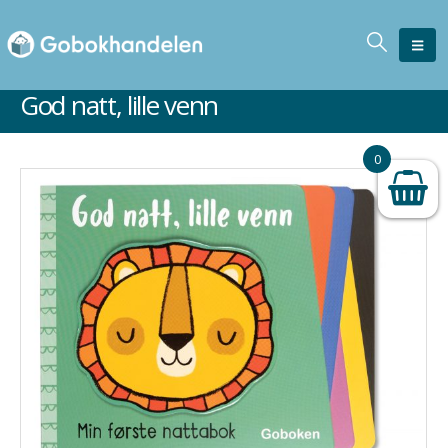
God natt, lille venn
0