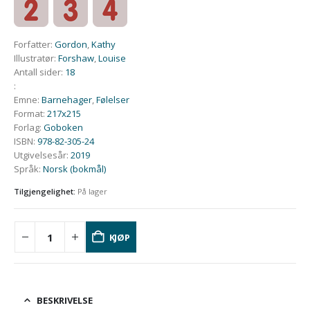
Forfatter
:
Gordon
,
Kathy
Illustratør
:
Forshaw
,
Louise
Antall sider
:
18
:
Emne
:
Barnehager
,
Følelser
Format
:
217x215
Forlag
:
Goboken
ISBN
:
978-82-305-24
Utgivelsesår
:
2019
Språk
:
Norsk (bokmål)
Tilgjengelighet:
På lager
KJØP
BESKRIVELSE