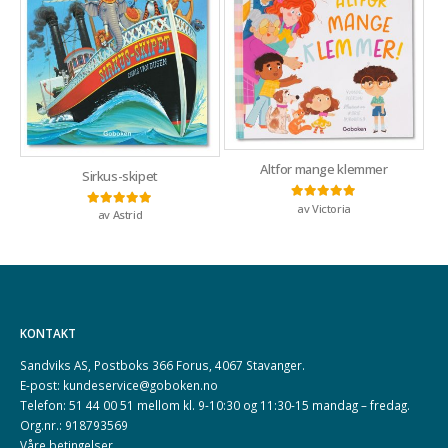
Altfor mange klemmer
Sirkus-skipet
av Victoria
Vurdert
5
av 5
av Astrid
Vurdert
5
av 5
KONTAKT
Sandviks AS, Postboks 366 Forus, 4067 Stavanger.
E-post: kundeservice@goboken.no
Telefon: 51 44 00 51 mellom kl. 9-10:30 og 11:30-15 mandag – fredag.
Org.nr.: 918793569
Våre betingelser