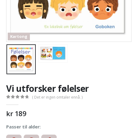
Kartong
Vi utforsker følelser
( Det er ingen omtaler ennå. )
0
out of 5
kr
189
Passer til alder: