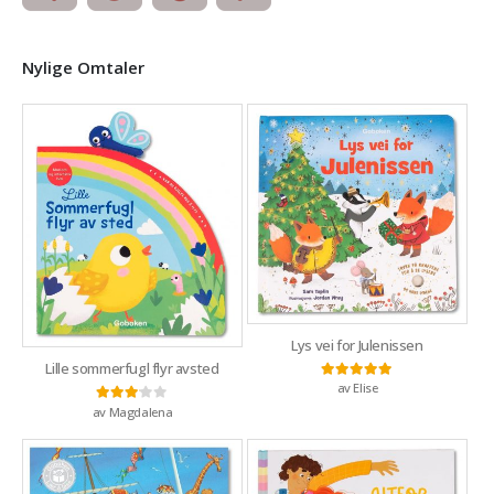
Nylige Omtaler
Lys vei for Julenissen
Lille sommerfugl flyr avsted
av Elise
Vurdert
5
av 5
av Magdalena
Vurdert
3
av 5