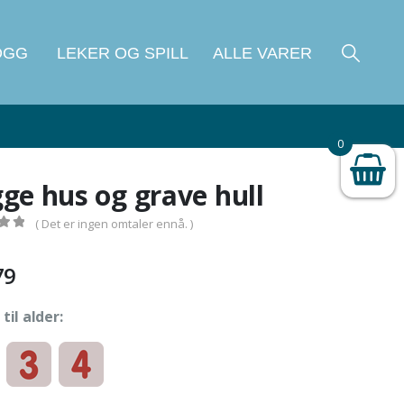
OGG
LEKER OG SPILL
ALLE VARER
0
Ikke på lager
ge hus og grave hull
( Det er ingen omtaler ennå. )
 5
79
til alder: