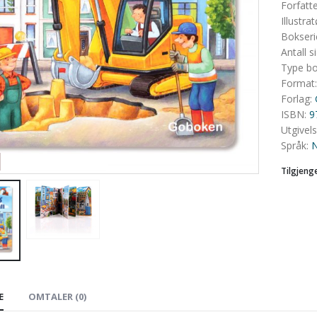
Forfatt
Illustrat
Bokseri
Antall s
Kartong
Type b
Format
Forlag
:
ISBN
:
9
Utgivel
Språk
:
N
Tilgjeng
E
OMTALER (0)