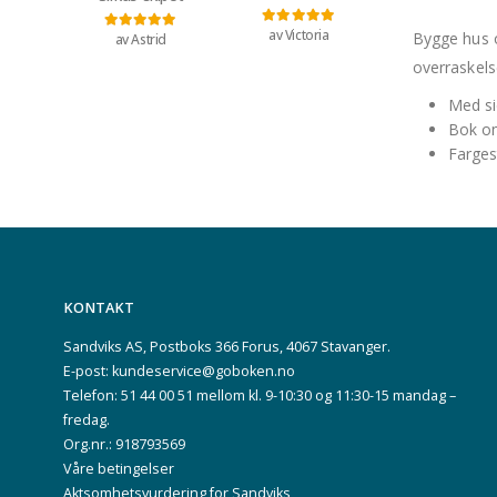
av Victoria
Vurdert
5
av 5
Bygge hus o
av Astrid
Vurdert
5
av 5
overraskels
Med si
Bok om
Farges
KONTAKT
Sandviks AS, Postboks 366 Forus, 4067 Stavanger.
E-post: kundeservice@goboken.no
Telefon: 51 44 00 51 mellom kl. 9-10:30 og 11:30-15 mandag –
fredag.
Org.nr.: 918793569
Våre betingelser
Aktsomhetsvurdering for Sandviks