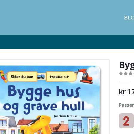
BL
Ikke på lager
Byg
0
out of
kr
1
Passer 