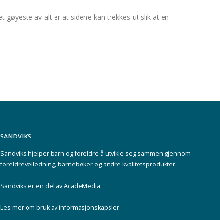
 gøyeste av alt er at sidene kan trekkes ut slik at en
SANDVIKS
Sandviks
hjelper barn og foreldre å utvikle seg sammen gjennom
foreldreveiledning, barnebøker og andre kvalitetsprodukter.
Sandviks er en del av
AcadeMedia
.
Les mer om
bruk av informasjonskapsler
.