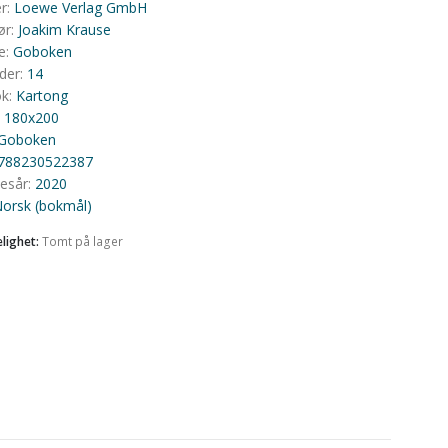
er
:
Loewe Verlag GmbH
ør
:
Joakim Krause
e
:
Goboken
ider
:
14
ok
:
Kartong
:
180x200
Goboken
788230522387
sesår
:
2020
orsk (bokmål)
Kartong
elighet:
Tomt på lager