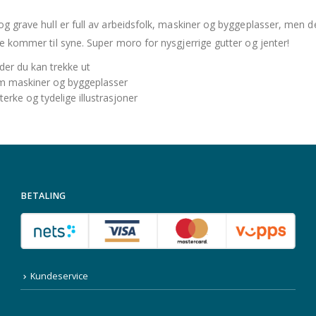
g grave hull er full av arbeidsfolk, maskiner og byggeplasser, men det
e kommer til syne. Super moro for nysgjerrige gutter og jenter!
der du kan trekke ut
 maskiner og byggeplasser
terke og tydelige illustrasjoner
BETALING
Kundeservice