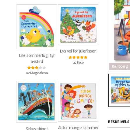
Lys vei for Julenissen
Lille sommerfugl flyr
avsted
av Elise
Vurdert
5
av 5
Kartong
av Magdalena
Vurdert
3
av 5
BESKRIVELS
Altfor mange klemmer
Sirkus-skipet