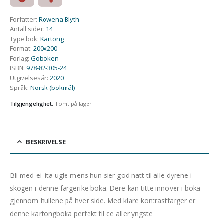
Forfatter
:
Rowena Blyth
Antall sider
:
14
Type bok
:
Kartong
Format
:
200x200
Forlag
:
Goboken
ISBN
:
978-82-305-24
Utgivelsesår
:
2020
Språk
:
Norsk (bokmål)
Tilgjengelighet:
Tomt på lager
BESKRIVELSE
Bli med ei lita ugle mens hun sier god natt til alle dyrene i
skogen i denne fargerike boka. Dere kan titte innover i boka
gjennom hullene på hver side. Med klare kontrastfarger er
denne kartongboka perfekt til de aller yngste.