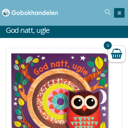
God natt, ugle
Ikke på lager
0