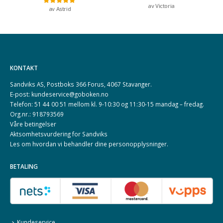
av Victoria
Vurdert
5
av 5
av Astrid
Vurdert
5
av 5
KONTAKT
Sandviks AS, Postboks 366 Forus, 4067 Stavanger.
E-post: kundeservice@goboken.no
Telefon: 51 44 00 51 mellom kl. 9-10:30 og 11:30-15 mandag – fredag.
Org.nr.: 918793569
Våre betingelser
Aktsomhetsvurdering for Sandviks
Les om hvordan vi behandler dine
personopplysninger
.
BETALING
Kundeservice