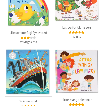
Lys vei for Julenissen
Lille sommerfugl flyr avsted
av Elise
Vurdert
5
av 5
av Magdalena
Vurdert
3
av 5
Altfor mange klemmer
Sirkus-skipet