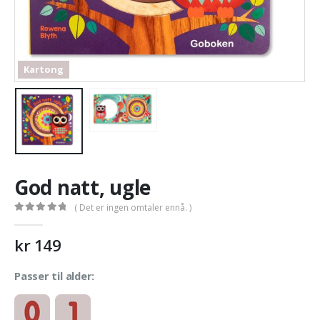
Kartong
God natt, ugle
( Det er ingen omtaler ennå. )
0
out of 5
kr
149
Passer til alder: