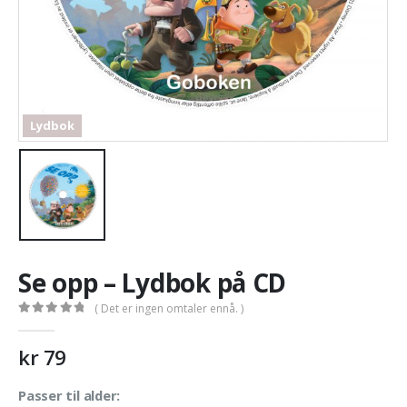
Lydbok
Se opp – Lydbok på CD
( Det er ingen omtaler ennå. )
0
out of 5
kr
79
Passer til alder: