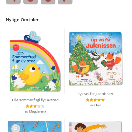
Nylige Omtaler
Lys vei for Julenissen
Lille sommerfugl flyr avsted
av Elise
Vurdert
5
av 5
av Magdalena
Vurdert
3
av 5