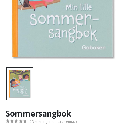
Sommersangbok
( Det er ingen omtaler ennå. )
0
out of 5