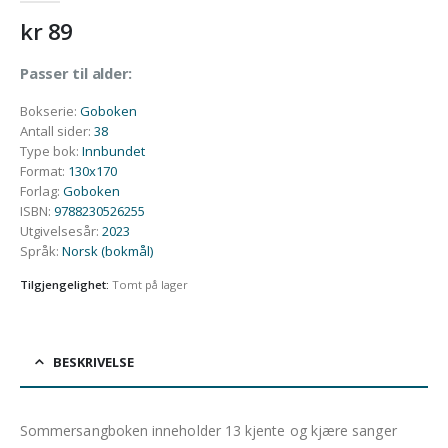
kr
89
Passer til alder:
Bokserie
:
Goboken
Antall sider
:
38
Type bok
:
Innbundet
Format
:
130x170
Forlag
:
Goboken
ISBN
:
9788230526255
Utgivelsesår
:
2023
Språk
:
Norsk (bokmål)
Tilgjengelighet:
Tomt på lager
BESKRIVELSE
Sommersangboken inneholder 13 kjente og kjære sanger