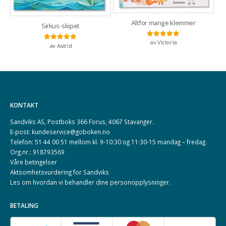
Altfor mange klemmer
Sirkus-skipet
av Victoria
Vurdert
5
av 5
av Astrid
Vurdert
5
av 5
KONTAKT
Sandviks AS, Postboks 366 Forus, 4067 Stavanger.
E-post: kundeservice@goboken.no
Telefon: 51 44 00 51 mellom kl. 9-10:30 og 11:30-15 mandag – fredag.
Org.nr.: 918793569
Våre betingelser
Aktsomhetsvurdering for Sandviks
Les om hvordan vi behandler dine
personopplysninger
.
BETALING