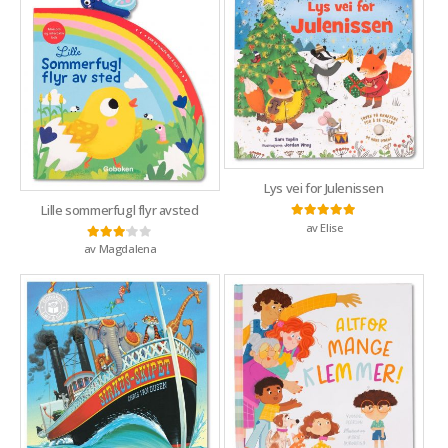
Lys vei for Julenissen
Lille sommerfugl flyr avsted
av Elise
Vurdert
5
av 5
av Magdalena
Vurdert
3
av 5