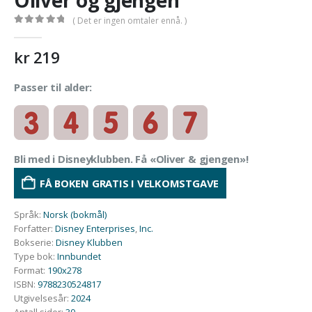
Oliver og gjengen
( Det er ingen omtaler ennå. )
0
out of 5
kr
219
Passer til alder:
Bli med i Disneyklubben. Få «Oliver & gjengen»!
FÅ BOKEN GRATIS I VELKOMSTGAVE
Språk
:
Norsk (bokmål)
Forfatter
:
Disney Enterprises
,
Inc.
Bokserie
:
Disney Klubben
Type bok
:
Innbundet
Format
:
190x278
ISBN
:
9788230524817
Utgivelsesår
:
2024