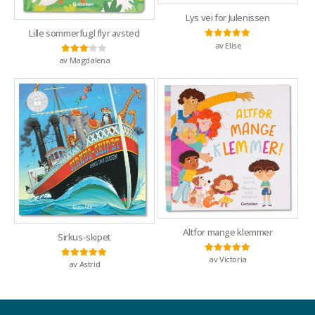
Lys vei for Julenissen
Lille sommerfugl flyr avsted
av Elise
Vurdert
5
av 5
av Magdalena
Vurdert
3
av 5
Altfor mange klemmer
Sirkus-skipet
av Victoria
Vurdert
5
av 5
av Astrid
Vurdert
5
av 5