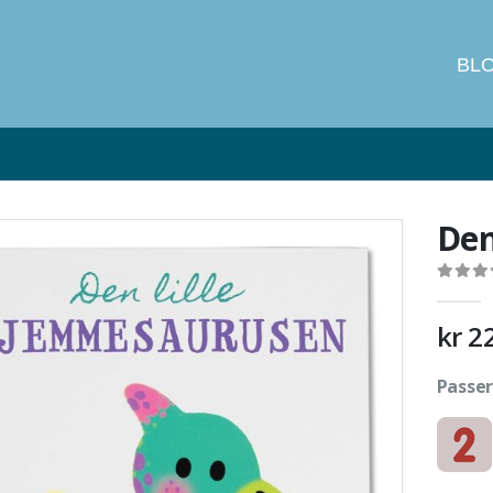
BL
Den
0
out of
kr
2
Passer 