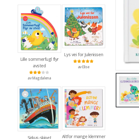
Lys vei for Julenissen
Lille sommerfugl flyr
avsted
av Elise
Vurdert
5
av 5
av Magdalena
Vurdert
3
av 5
Altfor mange klemmer
Sirkus-skipet