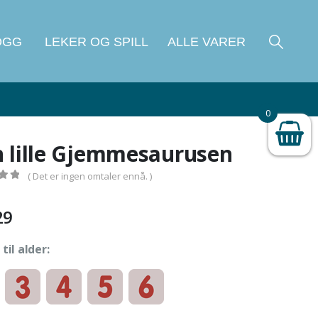
OGG
LEKER OG SPILL
ALLE VARER
0
 lille Gjemmesaurusen
( Det er ingen omtaler ennå. )
 5
29
til alder: