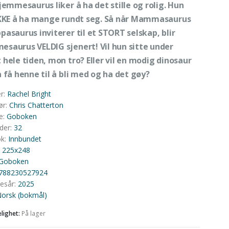
Gjemmesaurus liker å ha det stille og rolig. Hun
IKKE å ha mange rundt seg. Så når Mammasaurus
pasaurus inviterer til et STORT selskap, blir
saurus VELDIG sjenert! Vil hun sitte under
 hele tiden, mon tro? Eller vil en modig dinosaur
å få henne til å bli med og ha det gøy?
er
:
Rachel Bright
ør
:
Chris Chatterton
e
:
Goboken
ider
:
32
ok
:
Innbundet
:
225x248
Goboken
788230527924
sesår
:
2025
orsk (bokmål)
elighet:
På lager