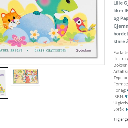
Lille 
liker 
og Pap
Gjemme
bordet
klare 
Forfatt
Illustrat
Bokseri
Antall s
Type b
Format
Forlag
:
ISBN
:
9
Utgivel
Språk
:
N
Tilgjeng