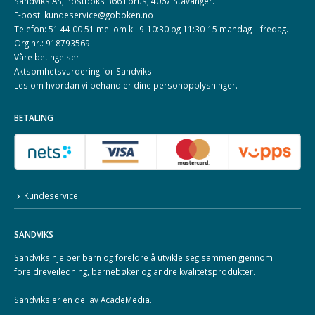
Sandviks AS, Postboks 366 Forus, 4067 Stavanger.
E-post: kundeservice@goboken.no
Telefon: 51 44 00 51 mellom kl. 9-10:30 og 11:30-15 mandag – fredag.
Org.nr.: 918793569
Våre betingelser
Aktsomhetsvurdering for Sandviks
Les om hvordan vi behandler dine
personopplysninger
.
BETALING
Kundeservice
SANDVIKS
Sandviks
hjelper barn og foreldre å utvikle seg sammen gjennom
foreldreveiledning, barnebøker og andre kvalitetsprodukter.
Sandviks er en del av
AcadeMedia
.