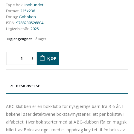
Type bok
:
Innbundet
Format
:
215x236
Forlag
:
Goboken
ISBN
:
9788230526804
Utgivelsesår
:
2025
Tilgjengelighet:
På lager
KJØP
BESKRIVELSE
ABC-klubben er en bokklubb for nysgjerrige barn fra 3-6 år. I
bøkene løser detektivene bokstavmysterier, ett per bokstav i
alfabetet. Hver bok starter med at ABC-klubben får en magisk
billett av Bokstavtoget med et oppdrag knyttet til én bokstav.