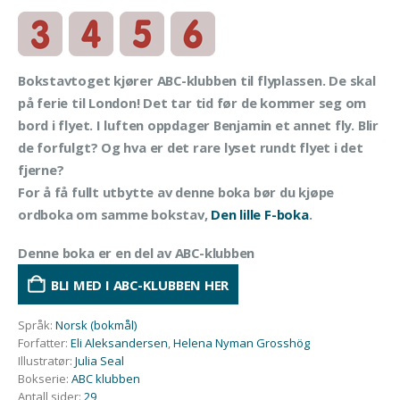
Bokstavtoget kjører ABC-klubben til flyplassen. De skal
på ferie til London! Det tar tid før de kommer seg om
bord i flyet. I luften oppdager Benjamin et annet fly. Blir
de forfulgt? Og hva er det rare lyset rundt flyet i det
fjerne?
For å få fullt utbytte av denne boka bør du kjøpe
ordboka om samme bokstav,
Den lille F-boka
.
Denne boka er en del av ABC-klubben
BLI MED I ABC-KLUBBEN HER
Språk
:
Norsk (bokmål)
Forfatter
:
Eli Aleksandersen
,
Helena Nyman Grosshög
Illustratør
:
Julia Seal
Bokserie
:
ABC klubben
Antall sider
:
29