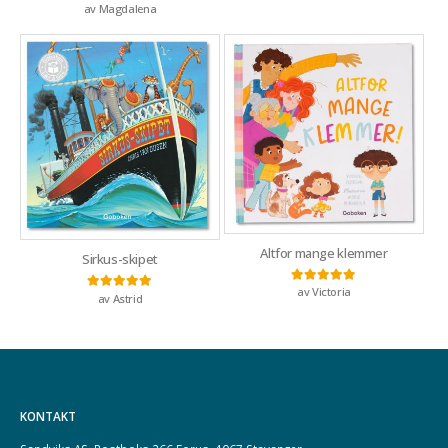
av Magdalena
Vurdert
3
av 5
Altfor mange klemmer
Sirkus-skipet
av Victoria
Vurdert
5
av 5
av Astrid
Vurdert
5
av 5
KONTAKT