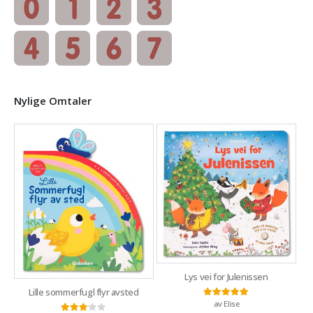
Nylige Omtaler
Lys vei for Julenissen
Lille sommerfugl flyr avsted
av Elise
Vurdert
5
av 5