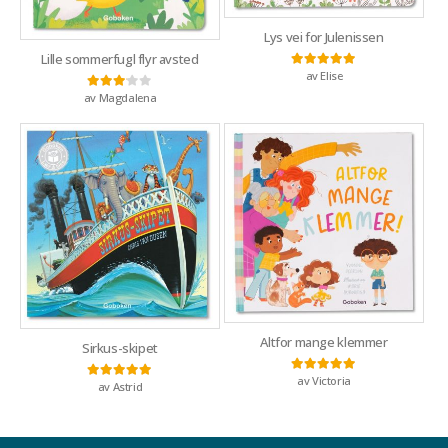
Lys vei for Julenissen
Lille sommerfugl flyr avsted
av Elise
Vurdert
5
av 5
av Magdalena
Vurdert
3
av 5
Altfor mange klemmer
Sirkus-skipet
av Victoria
Vurdert
5
av 5
av Astrid
Vurdert
5
av 5