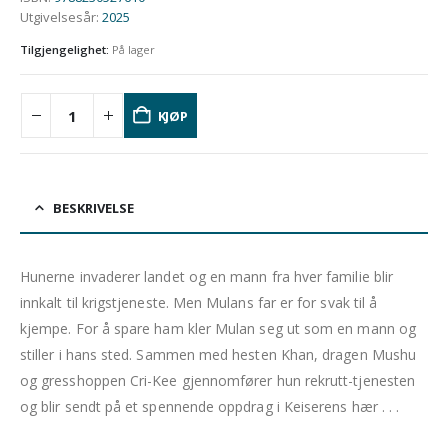
Utgivelsesår
:
2025
Tilgjengelighet:
På lager
KJØP
BESKRIVELSE
Hunerne invaderer landet og en mann fra hver familie blir
innkalt til krigstjeneste. Men Mulans far er for svak til å
kjempe. For å spare ham kler Mulan seg ut som en mann og
stiller i hans sted. Sammen med hesten Khan, dragen Mushu
og gresshoppen Cri-Kee gjennomfører hun rekrutt-tjenesten
og blir sendt på et spennende oppdrag i Keiserens hær . . .