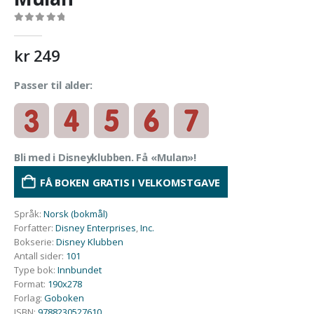
0
out of 5
kr
249
Passer til alder:
Bli med i Disneyklubben. Få «Mulan»!
FÅ BOKEN GRATIS I VELKOMSTGAVE
Språk
:
Norsk (bokmål)
Forfatter
:
Disney Enterprises
,
Inc.
Bokserie
:
Disney Klubben
Antall sider
:
101
Type bok
:
Innbundet
Format
:
190x278
Forlag
:
Goboken
ISBN
:
9788230527610