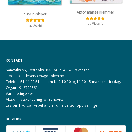
Altfor mange klemmer
Sirkus-skipet
av Victoria
Vurdert
5
av 5
av Astrid
Vurdert
5
av 5
KONTAKT
Sandviks AS, Postboks 366 Forus, 4067 Stavanger.
E-post: kundeservice@goboken.no
Telefon: 51 44 00 51 mellom kl. 9-10:30 og 11:30-15 mandag – fredag.
Org.nr.: 918793569
Våre betingelser
Aktsomhetsvurdering for Sandviks
Les om hvordan vi behandler dine
personopplysninger
.
BETALING