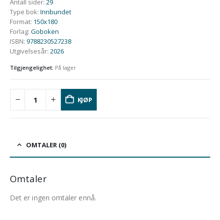
Antall sider
:
29
Type bok
:
Innbundet
Format
:
150x180
Forlag
:
Goboken
ISBN
:
9788230527238
Utgivelsesår
:
2026
Tilgjengelighet:
På lager
KJØP
OMTALER (0)
Omtaler
Det er ingen omtaler ennå.