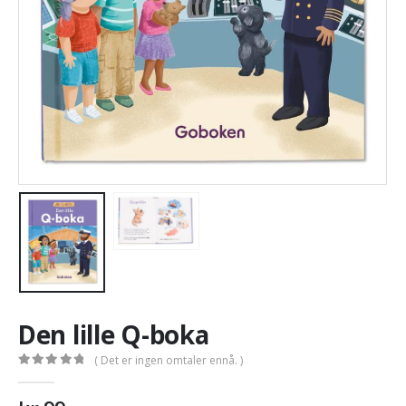
Den lille Q-boka
( Det er ingen omtaler ennå. )
0
out of 5