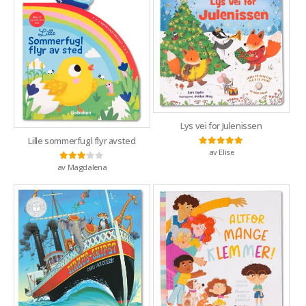
Lys vei for Julenissen
Lille sommerfugl flyr avsted
av Elise
Vurdert
5
av 5
av Magdalena
Vurdert
3
av 5