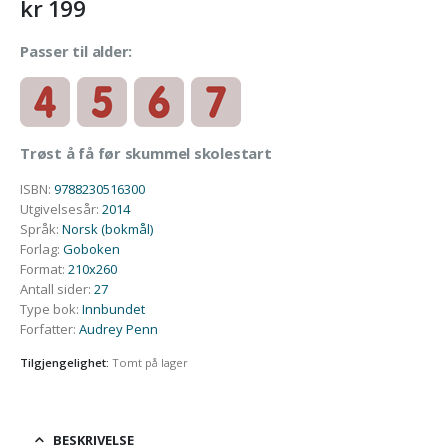
kr
199
Passer til alder:
Trøst å få før skummel skolestart
ISBN
:
9788230516300
Utgivelsesår
:
2014
Språk
:
Norsk (bokmål)
Forlag
:
Goboken
Format
:
210x260
Antall sider
:
27
Type bok
:
Innbundet
Forfatter
:
Audrey Penn
Tilgjengelighet:
Tomt på lager
BESKRIVELSE