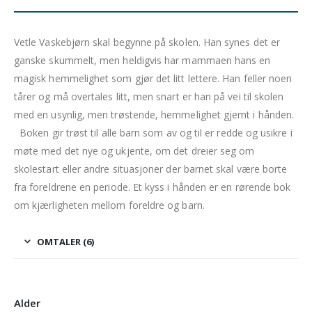
Vetle Vaskebjørn skal begynne på skolen. Han synes det er
ganske skummelt, men heldigvis har mammaen hans en
magisk hemmelighet som gjør det litt lettere. Han feller noen
tårer og må overtales litt, men snart er han på vei til skolen
med en usynlig, men trøstende, hemmelighet gjemt i hånden.
Boken gir trøst til alle barn som av og til er redde og usikre i
møte med det nye og ukjente, om det dreier seg om
skolestart eller andre situasjoner der barnet skal være borte
fra foreldrene en periode. Et kyss i hånden er en rørende bok
om kjærligheten mellom foreldre og barn.
OMTALER (6)
Alder