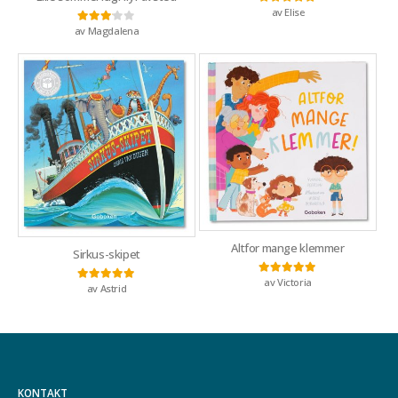
av Elise
Vurdert
5
av 5
av Magdalena
Vurdert
3
av 5
Altfor mange klemmer
Sirkus-skipet
av Victoria
Vurdert
5
av 5
av Astrid
Vurdert
5
av 5
KONTAKT