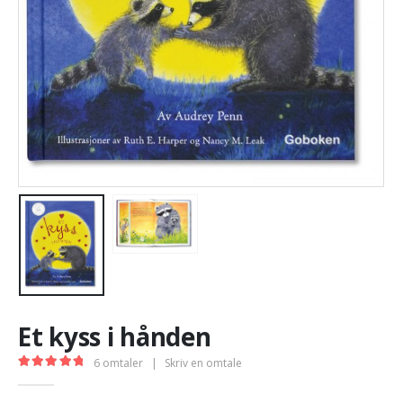
Et kyss i hånden
6
omtaler
|
Skriv en omtale
5.00
out of 5