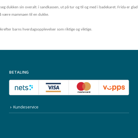
eg dukken sin overalt: i sandkassen, ut på tur og til og med i badekaret. Frida er glad 
t å være mammaen til en dukke.
refter barns hverdagsopplevelser som riktige og viktige.
BETALING
Kundeservice