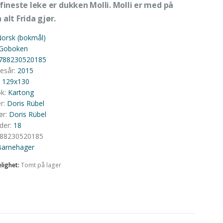
 fineste leke er dukken Molli. Molli er med på
 alt Frida gjør.
orsk (bokmål)
Goboken
788230520185
sesår
:
2015
:
129x130
Kartong
ok
:
Kartong
er
:
Doris Rübel
ør
:
Doris Rübel
ider
:
18
88230520185
Barnehager
elighet:
Tomt på lager