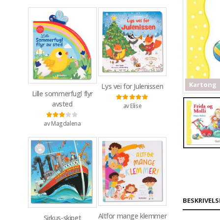
Kartong
Lys vei for Julenissen
Lille sommerfugl flyr
avsted
av Elise
Vurdert
5
av 5
av Magdalena
Vurdert
3
av 5
BESKRIVELS
Altfor mange klemmer
Sirkus-skipet