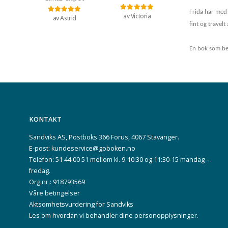
Frida har med s
av Victoria
Vurdert
5
av 5
av Astrid
Vurdert
5
av 5
fint og travel
En bok som bek
KONTAKT
Sandviks AS, Postboks 366 Forus, 4067 Stavanger.
E-post: kundeservice@goboken.no
Telefon: 51 44 00 51 mellom kl. 9-10:30 og 11:30-15 mandag –
fredag.
Org.nr.: 918793569
Våre betingelser
Aktsomhetsvurdering for Sandviks
Les om hvordan vi behandler dine
personopplysninger
.