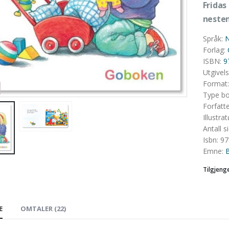
Fridas
nesten
Språk
:
N
Forlag
:
ISBN
:
9
Utgivel
Format
Type b
Forfatt
Illustrat
Antall s
Isbn
:
97
Emne
:
Tilgjeng
E
OMTALER (22)