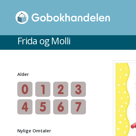
Frida og Molli
Ikke på lager
Alder
Nylige Omtaler