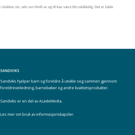
i dukken sin, selv om Molli av og til kan være litt uskikkelig. Det er både
SANDVIKS
Sandviks
hjelper barn og foreldre å utvikle seg sammen gjennom
foreldreveiledning, barnebøker og andre kvalitetsprodukter.
Sandviks er en del av
AcadeMedia
.
Les mer om
bruk av informasjonskapsler
.