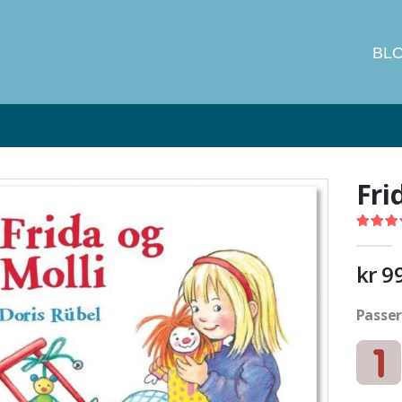
BL
Ikke på lager
Fri
4.50
out
kr
9
Passer 
Kartong