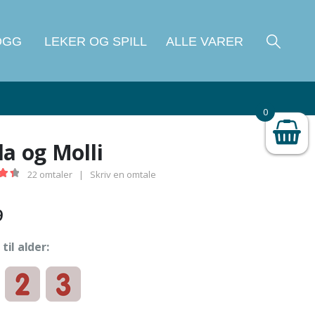
OGG
LEKER OG SPILL
ALLE VARER
0
Ikke på lager
da og Molli
22
omtaler
|
Skriv en omtale
 of 5
9
til alder: