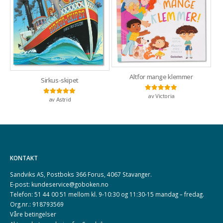
Altfor mange klemmer
Sirkus-skipet
av Victoria
Vurdert
5
av 5
av Astrid
Vurdert
5
av 5
KONTAKT
Sandviks AS, Postboks 366 Forus, 4067 Stavanger.
E-post: kundeservice@goboken.no
Telefon: 51 44 00 51 mellom kl. 9-10:30 og 11:30-15 mandag – fredag.
Org.nr.: 918793569
Våre betingelser