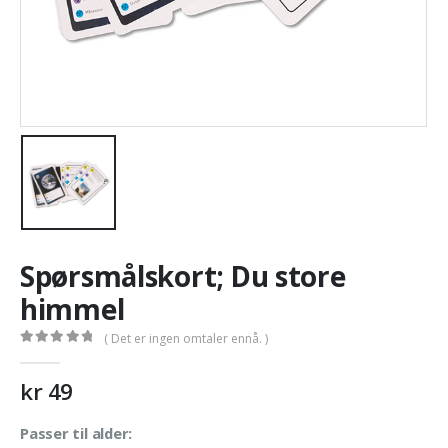
Spørsmålskort; Du store
himmel
( Det er ingen omtaler ennå. )
0
out of 5
kr
49
Passer til alder: