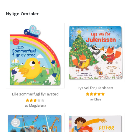
Nylige Omtaler
Lys vei for Julenissen
Lille sommerfugl flyr avsted
av Elise
Vurdert
5
av 5
av Magdalena
Vurdert
3
av 5