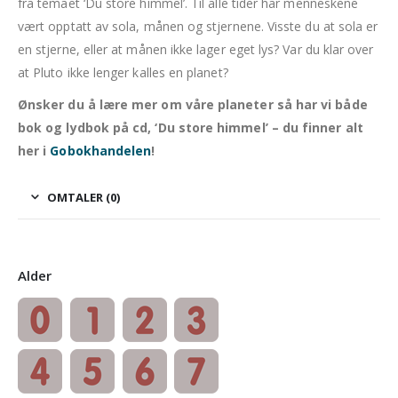
fra temaet ‘Du store himmel’.
Til alle tider har menneskene
vært opptatt av sola, månen og stjernene.
Visste du at sola er
en stjerne, eller at månen ikke lager eget lys? Var du klar over
at Pluto ikke lenger kalles en planet?
Ønsker du å lære mer om våre planeter så har vi både
bok og lydbok på cd, ‘Du store himmel’ – du finner alt
her i
Gobokhandelen
!
OMTALER (0)
Alder