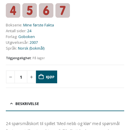
Bokserie
:
Mine første Fakta
Antall sider
:
24
Forlag
:
Goboken
Utgivelsesår
:
2007
Språk
:
Norsk (bokmål)
Tilgjengelighet:
På lager
KJØP
BESKRIVELSE
24
spørsmålskort
til spillet ‘Med nebb og klør’ med spørsmål