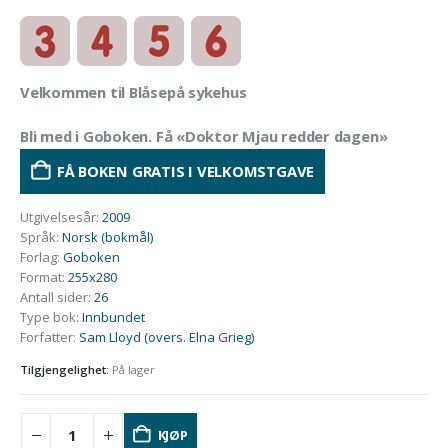
Velkommen til Blåsepå sykehus
Bli med i Goboken. Få «Doktor Mjau redder dagen»
FÅ BOKEN GRATIS I VELKOMSTGAVE
Utgivelsesår
:
2009
Språk
:
Norsk (bokmål)
Forlag
:
Goboken
Format
:
255x280
Antall sider
:
26
Type bok
:
Innbundet
Forfatter
:
Sam Lloyd (overs. Elna Grieg)
Tilgjengelighet:
På lager
KJØP