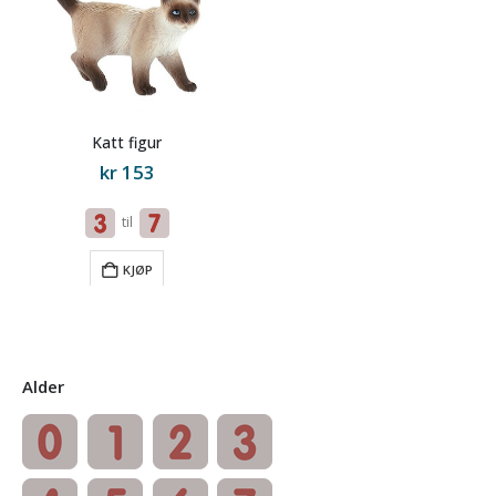
Katt figur
kr
153
til
KJØP
Alder