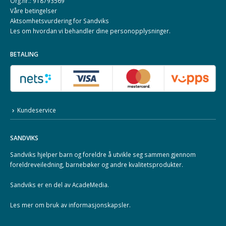
Org.nr.: 918793569
Våre betingelser
Aktsomhetsvurdering for Sandviks
Les om hvordan vi behandler dine
personopplysninger
.
BETALING
Kundeservice
SANDVIKS
Sandviks
hjelper barn og foreldre å utvikle seg sammen gjennom
foreldreveiledning, barnebøker og andre kvalitetsprodukter.
Sandviks er en del av
AcadeMedia
.
Les mer om
bruk av informasjonskapsler
.