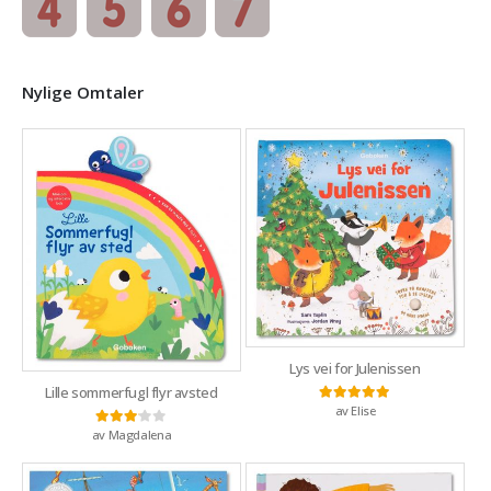
Nylige Omtaler
Lys vei for Julenissen
Lille sommerfugl flyr avsted
av Elise
Vurdert
5
av 5
av Magdalena
Vurdert
3
av 5