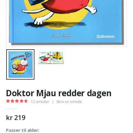
Doktor Mjau redder dagen
12
omtaler
|
Skriv en omtale
4.75
out of 5
kr
219
Passer til alder: