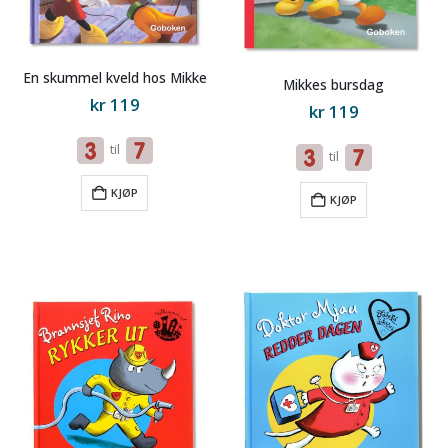
En skummel kveld hos Mikke
Mikkes bursdag
kr
119
kr
119
til
til
KJØP
KJØP