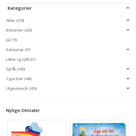
Kategorier
Alder
(478)
Bokserier
(428)
Jul
(19)
Kampanje
(47)
Leker og spill
(67)
Språk
(440)
Type bok
(448)
Utgivelsesår
(409)
Nylige Omtaler