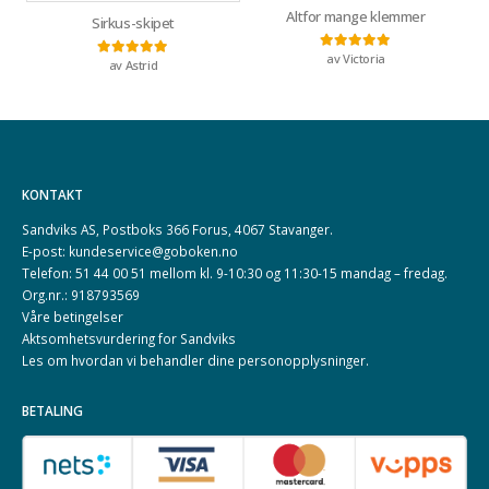
Altfor mange klemmer
Sirkus-skipet
av Victoria
Vurdert
5
av 5
av Astrid
Vurdert
5
av 5
KONTAKT
Sandviks AS, Postboks 366 Forus, 4067 Stavanger.
E-post: kundeservice@goboken.no
Telefon: 51 44 00 51 mellom kl. 9-10:30 og 11:30-15 mandag – fredag.
Org.nr.: 918793569
Våre betingelser
Aktsomhetsvurdering for Sandviks
Les om hvordan vi behandler dine
personopplysninger
.
BETALING