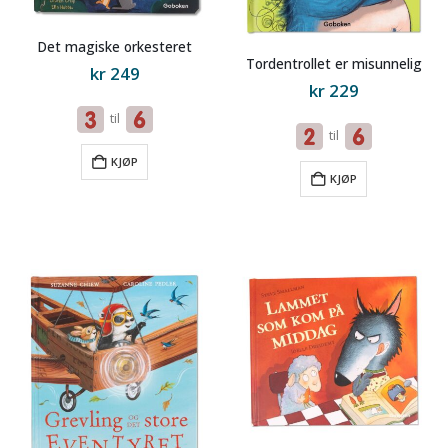
Det magiske orkesteret
Tordentrollet er misunnelig
kr
249
kr
229
til
til
KJØP
KJØP