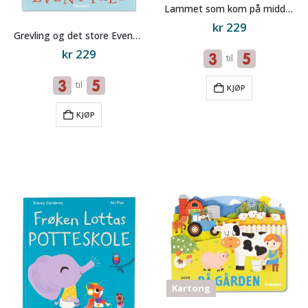
Lammet som kom på middag
kr
229
Grevling og det store Eventyret
kr
229
til
til
KJØP
KJØP
Kartong