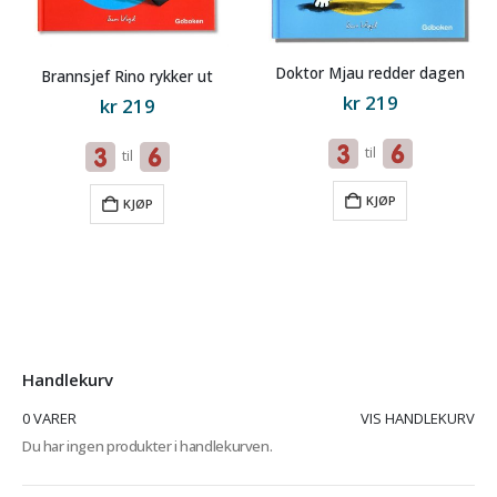
Doktor Mjau redder dagen
Brannsjef Rino rykker ut
kr
219
kr
219
til
til
KJØP
KJØP
Handlekurv
0 VARER
VIS HANDLEKURV
Du har ingen produkter i handlekurven.