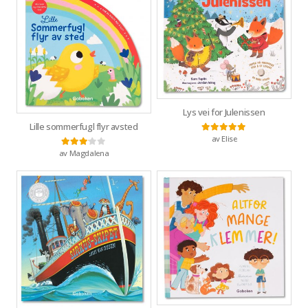
Lys vei for Julenissen
Lille sommerfugl flyr avsted
av Elise
Vurdert
5
av 5
av Magdalena
Vurdert
3
av 5