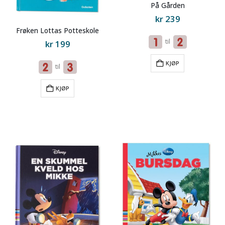
På Gården
kr
239
Frøken Lottas Potteskole
til
kr
199
KJØP
til
KJØP