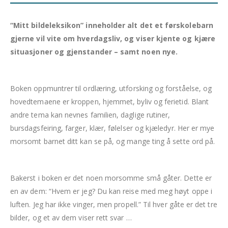
“Mitt bildeleksikon” inneholder alt det et førskolebarn
gjerne vil vite om hverdagsliv, og viser kjente og kjære
situasjoner og gjenstander – samt noen nye.
Boken oppmuntrer til ordlæring, utforsking og forståelse, og
hovedtemaene er kroppen, hjemmet, byliv og ferietid. Blant
andre tema kan nevnes familien, daglige rutiner,
bursdagsfeiring, farger, klær, følelser og kjæledyr. Her er mye
morsomt barnet ditt kan se på, og mange ting å sette ord på.
Bakerst i boken er det noen morsomme små gåter. Dette er
en av dem: “Hvem er jeg? Du kan reise med meg høyt oppe i
luften. Jeg har ikke vinger, men propell.” Til hver gåte er det tre
bilder, og et av dem viser rett svar …