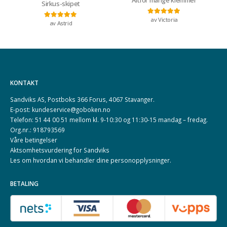
Sirkus-skipet
av Victoria
Vurdert
5
av 5
av Astrid
Vurdert
5
av 5
KONTAKT
Sandviks AS, Postboks 366 Forus, 4067 Stavanger.
E-post: kundeservice@goboken.no
Telefon: 51 44 00 51 mellom kl. 9-10:30 og 11:30-15 mandag – fredag.
Org.nr.: 918793569
Våre betingelser
Aktsomhetsvurdering for Sandviks
Les om hvordan vi behandler dine
personopplysninger
.
BETALING