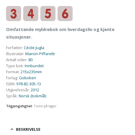
Omfattende myldrebok om hverdagsliv og kjente
situasjoner.
Forfatter
:
Cécile Jugla
Illustratør
:
Marion Piffaretti
Antall sider
:
80
Type bok
:
Innbundet
Format
:
215x235mm
Forlag
:
Goboken
ISBN
:
978-82-305-13
Utgivelsesår
:
2012
Språk
:
Norsk (bokmål)
Tilgjengelighet:
Tomt på lager
BESKRIVELSE