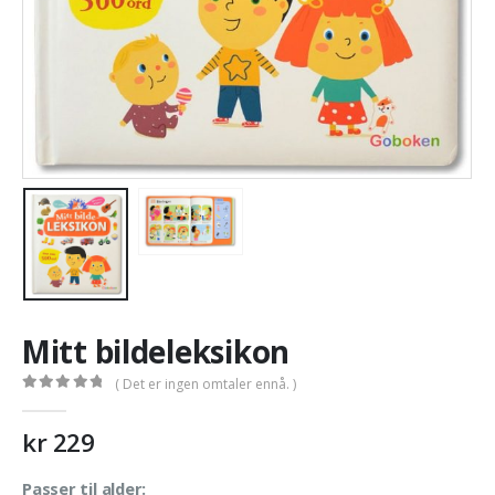
Mitt bildeleksikon
( Det er ingen omtaler ennå. )
0
out of 5
kr
229
Passer til alder: