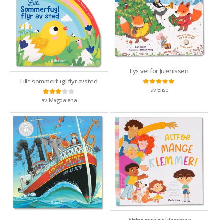
Lys vei for Julenissen
Lille sommerfugl flyr avsted
av Elise
Vurdert
5
av 5
av Magdalena
Vurdert
3
av 5
Altfor mange klemmer