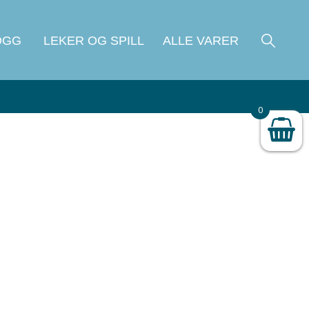
OGG
LEKER OG SPILL
ALLE VARER
0