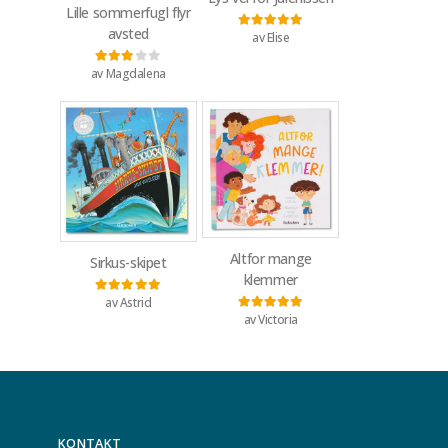
Lille sommerfugl flyr
avsted
av Elise
Vurdert
5
av 5
av Magdalena
Vurdert
3
av 5
Altfor mange
Sirkus-skipet
klemmer
av Astrid
Vurdert
5
av 5
av Victoria
Vurdert
5
av 5
KONTAKT