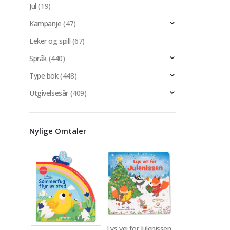
Jul
(19)
Kampanje
(47)
Leker og spill
(67)
Språk
(440)
Type bok
(448)
Utgivelsesår
(409)
Nylige Omtaler
Lys vei for Julenissen