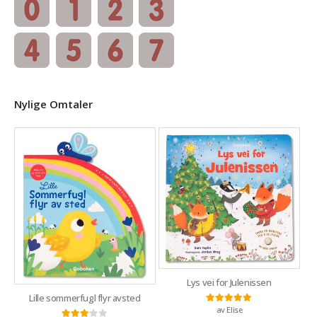
Nylige Omtaler
Lys vei for Julenissen
Lille sommerfugl flyr avsted
av Elise
Vurdert
5
av 5