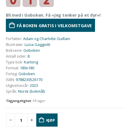
Bli med i Goboken. Få «Jeg tenker på et dyr»!
FÅ BOKEN GRATIS I VELKOMSTGAVE
Forfatter
:
Adam og Charlotte Guillain
Illustratør
:
Lucia Gaggiotti
Bokserie
:
Goboken
Antall sider
:
8
Type bok
:
Kartong
Format
:
180x180
Forlag
:
Goboken
ISBN
:
9788230526170
Utgivelsesår
:
2023
Språk
:
Norsk (bokmål)
Tilgjengelighet:
På lager
KJØP