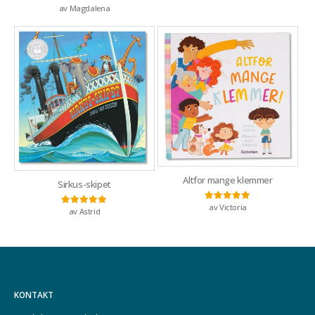
av Magdalena
Vurdert
3
av 5
Altfor mange klemmer
Sirkus-skipet
av Victoria
Vurdert
5
av 5
av Astrid
Vurdert
5
av 5
KONTAKT