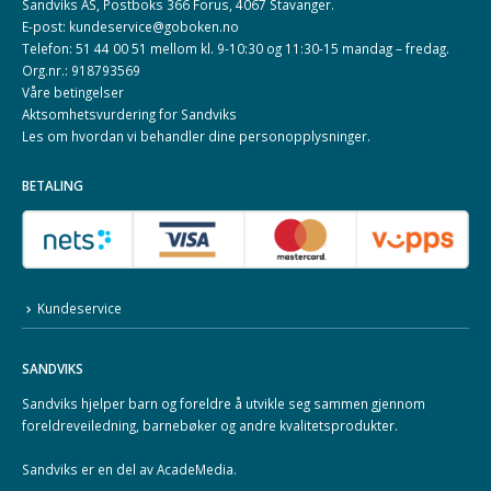
Sandviks AS, Postboks 366 Forus, 4067 Stavanger.
E-post: kundeservice@goboken.no
Telefon: 51 44 00 51 mellom kl. 9-10:30 og 11:30-15 mandag – fredag.
Org.nr.: 918793569
Våre betingelser
Aktsomhetsvurdering for Sandviks
Les om hvordan vi behandler dine
personopplysninger
.
BETALING
Kundeservice
SANDVIKS
Sandviks
hjelper barn og foreldre å utvikle seg sammen gjennom
foreldreveiledning, barnebøker og andre kvalitetsprodukter.
Sandviks er en del av
AcadeMedia
.