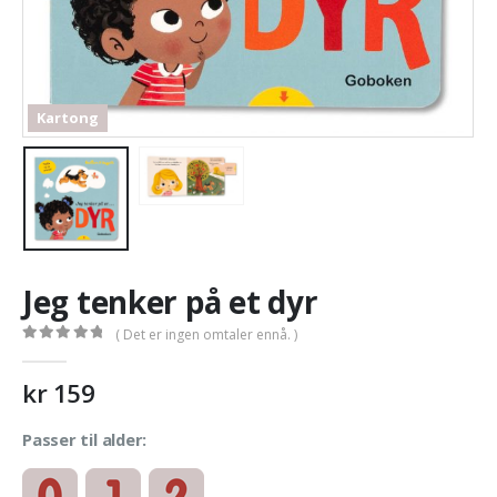
Kartong
Jeg tenker på et dyr
( Det er ingen omtaler ennå. )
0
out of 5
kr
159
Passer til alder: