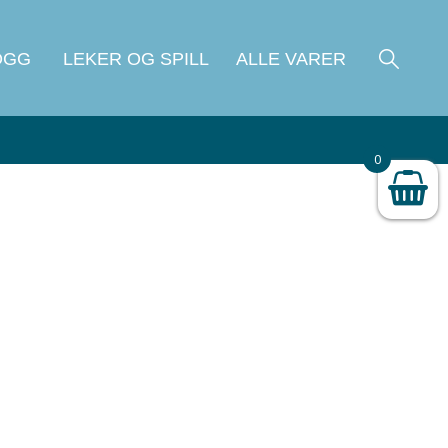
OGG
LEKER OG SPILL
ALLE VARER
0