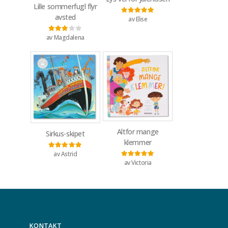
Lille sommerfugl flyr
avsted
av Elise
Vurdert
5
av 5
av Magdalena
Vurdert
3
av 5
Altfor mange
Sirkus-skipet
klemmer
av Astrid
Vurdert
5
av 5
av Victoria
Vurdert
5
av 5
KONTAKT