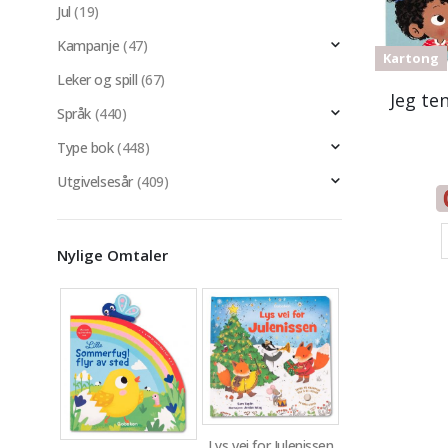
Jul
(19)
Kampanje
(47)
Kartong
Leker og spill
(67)
Jeg te
Språk
(440)
Type bok
(448)
Utgivelsesår
(409)
Nylige Omtaler
Lys vei for Julenissen