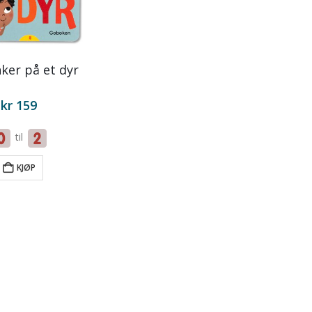
nker på et dyr
kr
159
til
KJØP