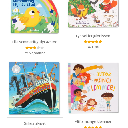
Lys vei for Julenissen
Lille sommerfugl flyr avsted
av Elise
Vurdert
5
av 5
av Magdalena
Vurdert
3
av 5
Altfor mange klemmer
Sirkus-skipet