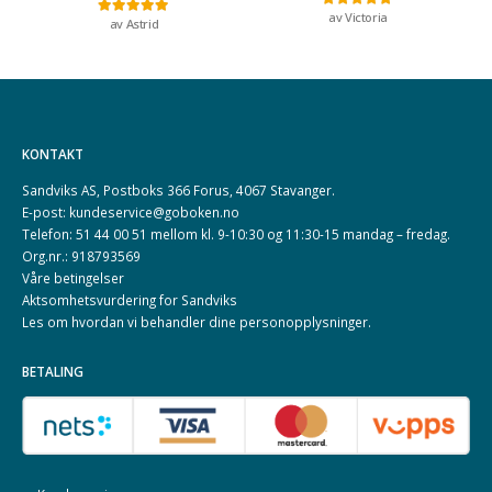
av Victoria
Vurdert
5
av 5
av Astrid
Vurdert
5
av 5
KONTAKT
Sandviks AS, Postboks 366 Forus, 4067 Stavanger.
E-post: kundeservice@goboken.no
Telefon: 51 44 00 51 mellom kl. 9-10:30 og 11:30-15 mandag – fredag.
Org.nr.: 918793569
Våre betingelser
Aktsomhetsvurdering for Sandviks
Les om hvordan vi behandler dine
personopplysninger
.
BETALING