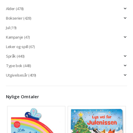
Alder
(478)
Bokserier
(428)
Jul
(19)
Kampanje
(47)
Leker og spill
(67)
Språk
(440)
Type bok
(448)
Utgivelsesår
(409)
Nylige Omtaler