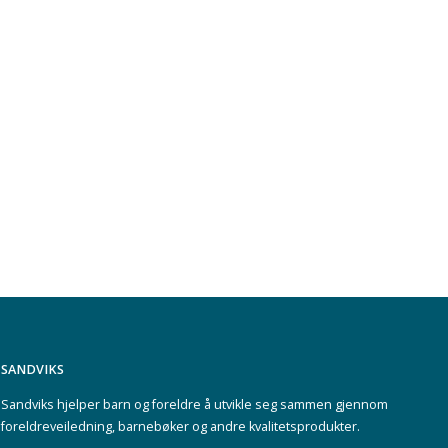
SANDVIKS
Sandviks
hjelper barn og foreldre å utvikle seg sammen gjennom
foreldreveiledning, barnebøker og andre kvalitetsprodukter.