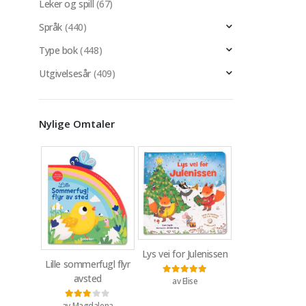
Leker og spill
(67)
Språk
(440)
Type bok
(448)
Utgivelsesår
(409)
Nylige Omtaler
Lys vei for Julenissen
Lille sommerfugl flyr
avsted
av Elise
Vurdert
5
av 5
av Magdalena
Vurdert
3
av 5