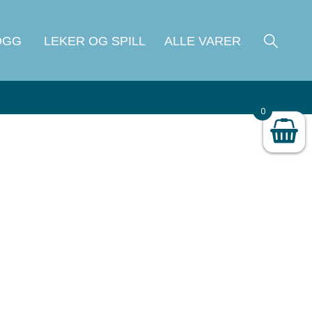
OGG
LEKER OG SPILL
ALLE VARER
0