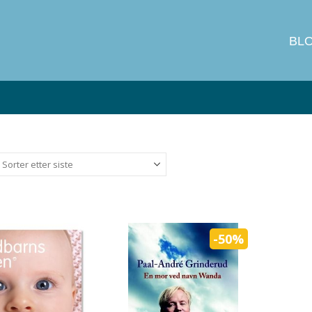
BL
-50%