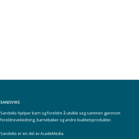
SANDVIKS
Sandviks
hjelper barn og foreldre å utvikle seg sammen gjennom
foreldreveiledning, barnebøker og andre kvalitetsprodukter.
Sandviks er en del av
AcadeMedia
.