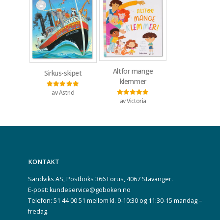
Altfor mange
Sirkus-skipet
klemmer
av Astrid
Vurdert
5
av 5
av Victoria
Vurdert
5
av 5
KONTAKT
Sandviks AS, Postboks 366 Forus, 4067 Stavanger.
E-post: kundeservice@goboken.no
Telefon: 51 44 00 51 mellom kl. 9-10:30 og 11:30-15 mandag –
fredag.