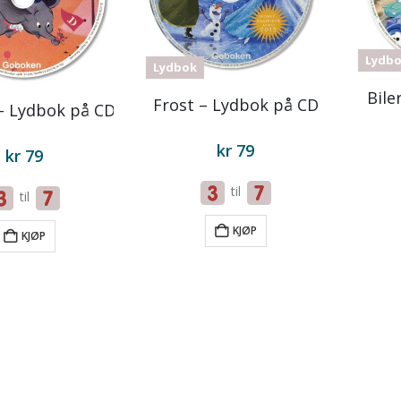
Lydb
Lydbok
Bile
Frost – Lydbok på CD
 Lydbok på CD
kr
79
kr
79
til
til
KJØP
KJØP