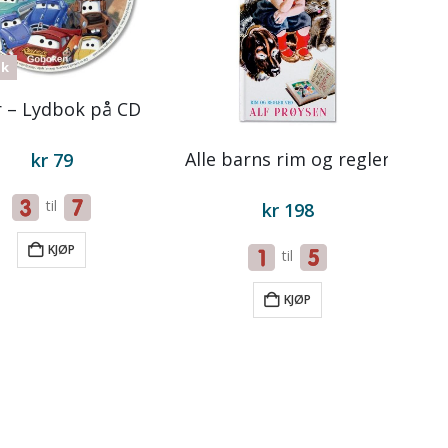
ok
r – Lydbok på CD
Alle barns rim og regler
kr
79
til
kr
198
KJØP
til
KJØP