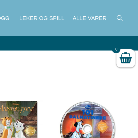
OGG
LEKER OG SPILL
ALLE VARER
0