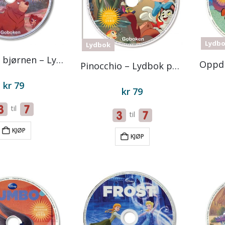
Lydb
Lydbok
Min bror bjørnen – Lydbok på CD
Pinocchio – Lydbok på CD
kr
79
kr
79
til
til
KJØP
KJØP