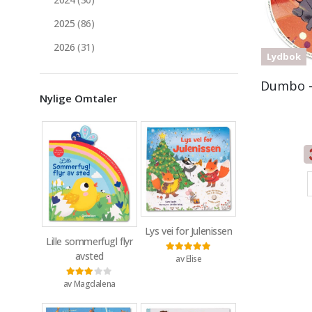
2025
(86)
2026
(31)
Lydbok
Dumbo –
Nylige Omtaler
Lys vei for Julenissen
Lille sommerfugl flyr
avsted
av Elise
Vurdert
5
av 5
av Magdalena
Vurdert
3
av 5