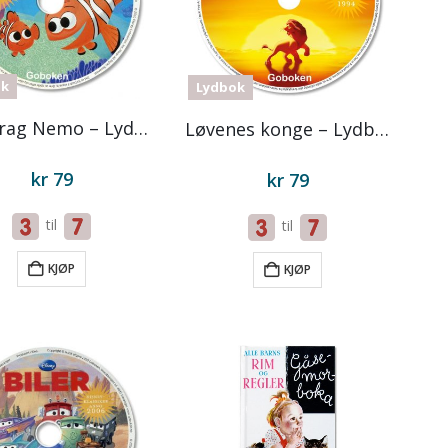
ok
Lydbok
Oppdrag Nemo – Lydbok på CD
Løvenes konge – Lydbok på CD
kr
79
kr
79
til
til
KJØP
KJØP