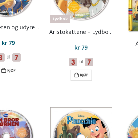
Lydbok
Skjønnheten og udyret – Lydbok på CD
Aristokattene – Lydbok på CD
kr
79
kr
79
til
til
KJØP
KJØP