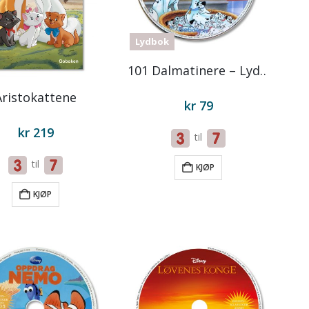
Lydbok
101 Dalmatinere – Lydbok på CD
Aristokattene
kr
79
kr
219
til
til
KJØP
KJØP