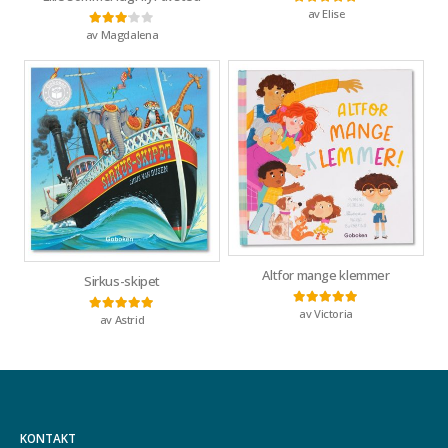
av Elise
Vurdert
5
av 5
av Magdalena
Vurdert
3
av 5
Altfor mange klemmer
Sirkus-skipet
av Victoria
Vurdert
5
av 5
av Astrid
Vurdert
5
av 5
KONTAKT