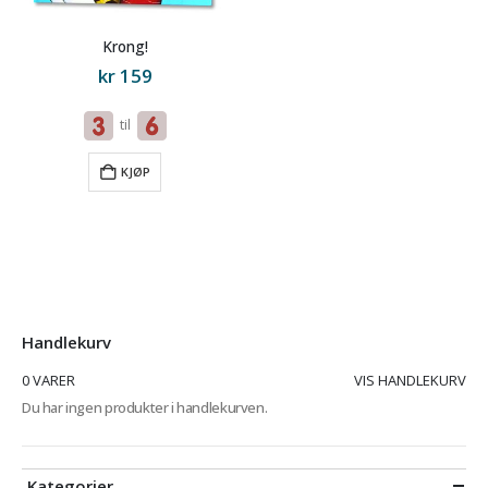
Krong!
kr
159
til
KJØP
Handlekurv
0 VARER
VIS HANDLEKURV
Du har ingen produkter i handlekurven.
Kategorier