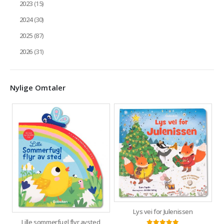
2023
(15)
2024
(30)
2025
(87)
2026
(31)
Nylige Omtaler
Lys vei for Julenissen
Lille sommerfugl flyr avsted