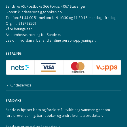
Sandviks AS, Postboks 366 Forus, 4067 Stavanger.
E-post: kundeservice@goboken.no
Telefon: 51 44 00 51 mellom kl. 9-10:30 og 11:30-15 mandag – fredag.
Org.nr.: 918793569
Våre betingelser
Aktsomhetsvurdering for Sandviks
Les om hvordan vi behandler dine
personopplysninger
.
BETALING
Kundeservice
SANDVIKS
Sandviks
hjelper barn og foreldre å utvikle seg sammen gjennom
foreldreveiledning, barnebøker og andre kvalitetsprodukter.
Sandviks er en del av
AcadeMedia
.