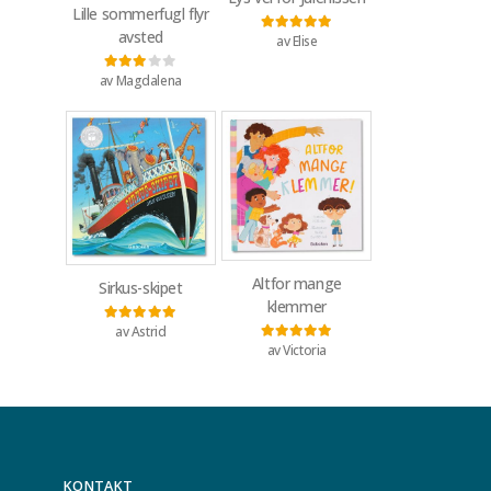
Lille sommerfugl flyr
avsted
av Elise
Vurdert
5
av 5
av Magdalena
Vurdert
3
av 5
Altfor mange
Sirkus-skipet
klemmer
av Astrid
Vurdert
5
av 5
av Victoria
Vurdert
5
av 5
KONTAKT