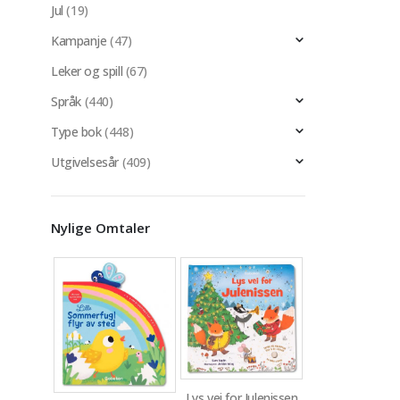
Jul
(19)
Kampanje
(47)
Leker og spill
(67)
Språk
(440)
Type bok
(448)
Utgivelsesår
(409)
Nylige Omtaler
Lys vei for Julenissen