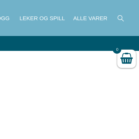
OGG
LEKER OG SPILL
ALLE VARER
0