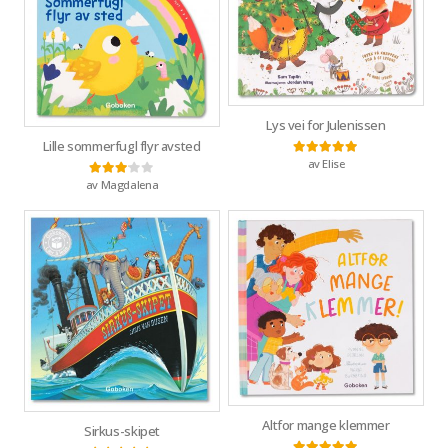
Lys vei for Julenissen
Lille sommerfugl flyr avsted
av Elise
Vurdert
5
av 5
av Magdalena
Vurdert
3
av 5
Altfor mange klemmer
Sirkus-skipet