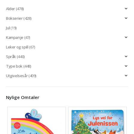
Alder
(478)
Bokserier
(428)
Jul
(19)
Kampanje
(47)
Leker og spill
(67)
Språk
(440)
Type bok
(448)
Utgivelsesår
(409)
Nylige Omtaler