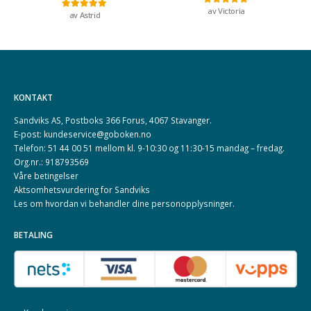
av Victoria
Vurdert
5
av 5
av Astrid
Vurdert
5
av 5
KONTAKT
Sandviks AS, Postboks 366 Forus, 4067 Stavanger.
E-post: kundeservice@goboken.no
Telefon: 51 44 00 51 mellom kl. 9-10:30 og 11:30-15 mandag – fredag.
Org.nr.: 918793569
Våre betingelser
Aktsomhetsvurdering for Sandviks
Les om hvordan vi behandler dine
personopplysninger
.
BETALING