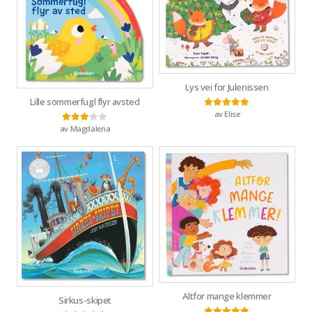
Lys vei for Julenissen
Lille sommerfugl flyr avsted
av Elise
Vurdert
5
av 5
av Magdalena
Vurdert
3
av 5
Altfor mange klemmer
Sirkus-skipet