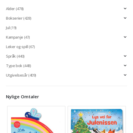
Alder
(478)
Bokserier
(428)
Jul
(19)
Kampanje
(47)
Leker og spill
(67)
Språk
(440)
Type bok
(448)
Utgivelsesår
(409)
Nylige Omtaler