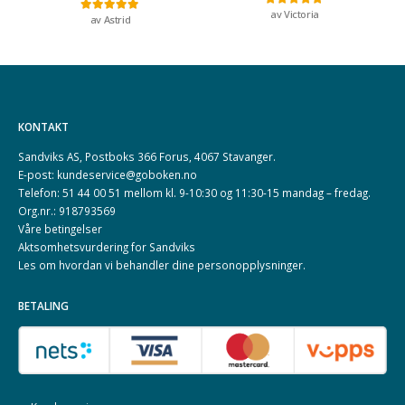
av Victoria
Vurdert
5
av 5
av Astrid
Vurdert
5
av 5
KONTAKT
Sandviks AS, Postboks 366 Forus, 4067 Stavanger.
E-post: kundeservice@goboken.no
Telefon: 51 44 00 51 mellom kl. 9-10:30 og 11:30-15 mandag – fredag.
Org.nr.: 918793569
Våre betingelser
Aktsomhetsvurdering for Sandviks
Les om hvordan vi behandler dine
personopplysninger
.
BETALING