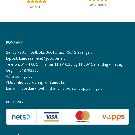
av Victoria
Vurdert
5
av 5
av Astrid
Vurdert
5
av 5
KONTAKT
Sandviks AS, Postboks 366 Forus, 4067 Stavanger.
E-post: kundeservice@goboken.no
Telefon: 51 44 00 51 mellom kl. 9-10:30 og 11:30-15 mandag – fredag.
Org.nr.: 918793569
Våre betingelser
Aktsomhetsvurdering for Sandviks
Les om hvordan vi behandler dine
personopplysninger
.
BETALING