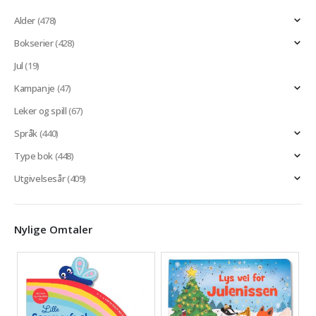
Alder
(478)
Bokserier
(428)
Jul
(19)
Kampanje
(47)
Leker og spill
(67)
Språk
(440)
Type bok
(448)
Utgivelsesår
(409)
Nylige Omtaler