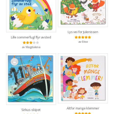
Lys vei for Julenissen
Lille sommerfugl flyr avsted
av Elise
Vurdert
5
av 5
av Magdalena
Vurdert
3
av 5
Altfor mange klemmer
Sirkus-skipet